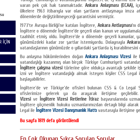
varan pek çok hak tanımaktadır.
Ankara Anlaşması (ECAA),
içe
ülkelere 1963 itibarıyla var olan şartların antlaşmaya imza ata
usu
dönemlerde değiştirilmeyeceği garantisini vermiştir.
1973'te Avrupa Birliği’ne katılan İngiltere,
Ankara Antlaşması
'nı 
İngiltere o dönemde İngiltere'de geçerli olan kanun ve uygulamalar
taahhüt etmiş oldu. İngiltere'de o dönemde geçerli kanunlar, ya
 İÇİN
günümüzdeki kadar zor şartlar istemiyordu. Dolayısıyla
Ankara
vatandaşlarının günümüzde o yıllardaki şartlarda iş kurabilmesini 
Bu anlaşma hükümlerinden doğan
Ankara Anlaşması Vizesi
ile 
vatandaşlığı kazanmış olan birçok Türkiye Cumhuriyeti vatandaşı
İngiltere çalışma vizesi
türlerine göre oldukça avantajlı şekilde
izni ve İngiltere vatandaşlığı almak isteyen kişiler CSS Legal 
başlayabilirler.
İngiltere’de ve Türkiye’de ofisleri bulunan CSS & Co Legal Serv
ofislerimize gelerek ya da arayarak iletişime geçilebili
Vizesi
ve
İngiltere Vizesi Retlerine İtiraz
başvurularında uzman
İngiltere göçmenlik hukuku uzmanlarımızdan detaylı bilgi alarak 
Legal ile
İngiltere Vizesi Danışmanlık Hattı
vasıtasıyla iletişime geç
Bu sayfa 1819 defa görüntülendi
En Çok Okunan Sıkça Sorulan Sorular