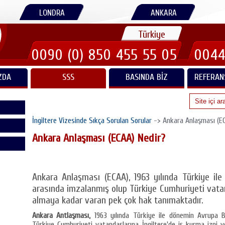
LONDRA
ANKARA
Türkiye
0090 (0) 850 455 55 05
0044
ZDA
SSS
BASINDA BIZ
REFERAN
İngiltere Vizesinde Sıkça Sorulan Sorular
-> Ankara Anlaşması (EC
Ankara Anlaşması (ECAA) Nedir?
Ankara Anlaşması (ECAA), 1963 yılında Türkiye ile 
arasında imzalanmış olup Türkiye Cumhuriyeti vatan
almaya kadar varan pek çok hak tanımaktadır.
Ankara Antlaşması,
1963 yılında Türkiye ile dönemin Avrupa Bi
Türkiye Cumhuriyeti vatandaşlarına İngiltere'de iş kurma izni