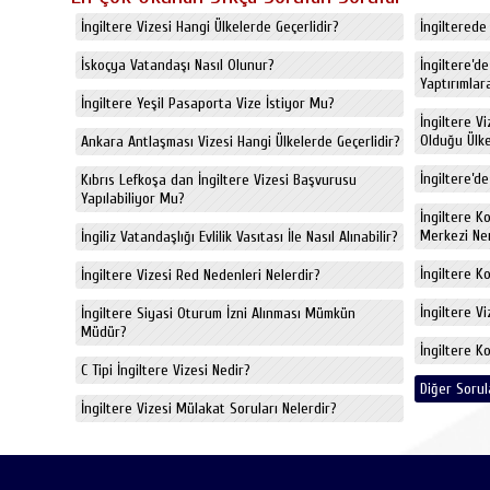
İngiltere Vizesi Hangi Ülkelerde Geçerlidir?
İngiltere
İskoçya Vatandaşı Nasıl Olunur?
İngiltere’d
Yaptırımlara
İngiltere Yeşil Pasaporta Vize İstiyor Mu?
İngiltere V
Olduğu Ülkel
Ankara Antlaşması Vizesi Hangi Ülkelerde Geçerlidir?
İngiltere’de
Kıbrıs Lefkoşa dan İngiltere Vizesi Başvurusu
Yapılabiliyor Mu?
İngiltere K
Merkezi Ne
İngiliz Vatandaşlığı Evlilik Vasıtası İle Nasıl Alınabilir?
İngiltere K
İngiltere Vizesi Red Nedenleri Nelerdir?
İngiltere V
İngiltere Siyasi Oturum İzni Alınması Mümkün
Müdür?
İngiltere K
C Tipi İngiltere Vizesi Nedir?
Diğer Sorul
İngiltere Vizesi Mülakat Soruları Nelerdir?