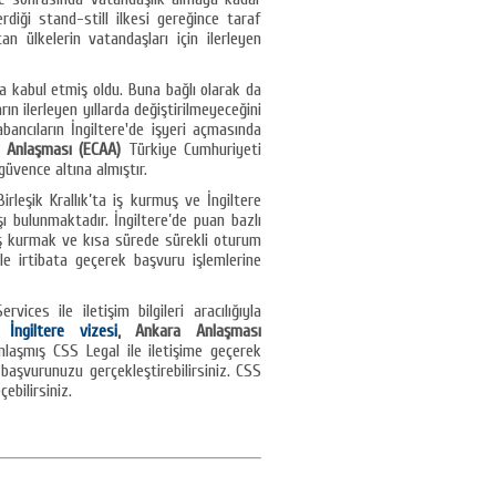
rdiği stand-still ilkesi gereğince taraf
n ülkelerin vatandaşları için ilerleyen
da kabul etmiş oldu. Buna bağlı olarak da
ın ilerleyen yıllarda değiştirilmeyeceğini
bancıların İngiltere'de işyeri açmasında
 Anlaşması (ECAA)
Türkiye Cumhuriyeti
güvence altına almıştır.
Birleşik Krallık’ta iş kurmuş ve İngiltere
 bulunmaktadır. İngiltere’de puan bazlı
 iş kurmak ve kısa sürede sürekli oturum
ile irtibata geçerek başvuru işlemlerine
ices ile iletişim bilgileri aracılığıyla
r.
İngiltere vizesi
, Ankara Anlaşması
laşmış CSS Legal ile iletişime geçerek
başvurunuzu gerçekleştirebilirsiniz. CSS
ebilirsiniz.