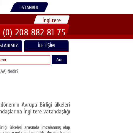
İSTANBUL
İngiltere
 (0) 208 882 81 75
SLARIMIZ
İLETIŞIM
Ara
AA) Nedir?
dönemin Avrupa Birliği ülkeleri
daşlarına İngiltere vatandaşlığı
rliği ülkeleri arasında imzalanmış olup
 ve sonrasında vatandaşlık almaya kadar