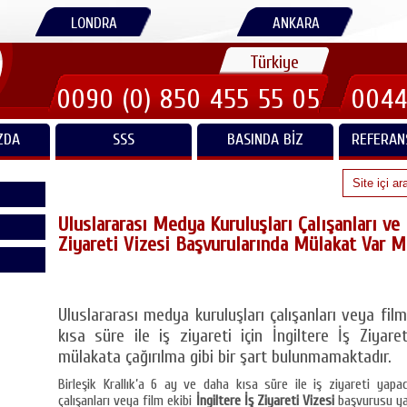
LONDRA
ANKARA
Türkiye
0090 (0) 850 455 55 05
0044
ZDA
SSS
BASINDA BIZ
REFERAN
Uluslararası Medya Kuruluşları Çalışanları ve F
Ziyareti Vizesi Başvurularında Mülakat Var M
Uluslararası medya kuruluşları çalışanları veya film
kısa süre ile iş ziyareti için İngiltere İş Ziyar
mülakata çağırılma gibi bir şart bulunmamaktadır.
Birleşik Krallık’a 6 ay ve daha kısa süre ile iş ziyareti yapa
çalışanları veya film ekibi
İngiltere İş Ziyareti Vizesi
başvurusu yap