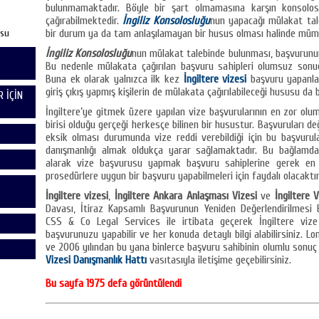
bulunmamaktadır. Böyle bir şart olmamasına karşın konsolos
çağırabilmektedir.
İngiliz Konsolosluğu
nun yapacağı mülakat tal
usu
bir durum ya da tam anlaşılamayan bir husus olması halinde müm
İngiliz Konsolosluğu
nun mülakat talebinde bulunması, başvurunu
Bu nedenle mülakata çağırılan başvuru sahipleri olumsuz sonuç
Buna ek olarak yalnızca ilk kez
İngiltere vizesi
başvuru yapanlar
giriş çıkış yapmış kişilerin de mülakata çağırılabileceği hususu da bi
 İÇİN
İngiltere’ye gitmek üzere yapılan vize başvurularının en zor olum
birisi olduğu gerçeği herkesçe bilinen bir husustur. Başvuruları d
eksik olması durumunda vize reddi verebildiği için bu başvuru
danışmanlığı almak oldukça yarar sağlamaktadır. Bu bağlamd
alarak vize başvurusu yapmak başvuru sahiplerine gerek en do
prosedürlere uygun bir başvuru yapabilmeleri için faydalı olacaktır
İngiltere vizesi
,
İngiltere Ankara Anlaşması Vizesi
ve
İngiltere V
Davası, İtiraz Kapsamlı Başvurunun Yeniden Değerlendirilmesi
CSS & Co Legal Services ile irtibata geçerek İngiltere viz
başvurunuzu yapabilir ve her konuda detaylı bilgi alabilirsiniz. L
ve 2006 yılından bu yana binlerce başvuru sahibinin olumlu sonuç
Vizesi Danışmanlık Hattı
vasıtasıyla iletişime geçebilirsiniz.
Bu sayfa 1975 defa görüntülendi