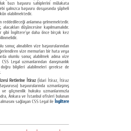
luk bazı başvuru sahiplerini mülakata
ebi yalnızca başvuru dosyasında şüpheli
kün olabilmektedir.
n reddedileceği anlamına gelmemektedir.
 alacakları düşüncesine kapılmamalıdır.
 gibi İngiltere’ye daha önce birçok kez
linmelidir.
lu sonuç alınabilen vize başvurularından
eğerlendiren vize memurları bir hata veya
larda olumlu sonuç alabilmek adına vize
a CSS Legal uzmanlarından danışmanlık
ğru bilgileri alabilmeleri gerekse de
.
izesi Retlerine İtiraz
(İdari İtiraz, İtiraz
 Başvurusu) başvurularında uzmanlaşmış
e ve göçmenlik hukuku uzmanlarımızla
ondra, Ankara ve İstanbul ofisleri bulunan
 almasını sağlayan CSS Legal ile
İngiltere