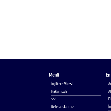
Menü
En
İngiltere Vizesi
A
Hakkımızda
A
F
SSS
İ
Referanslarımız