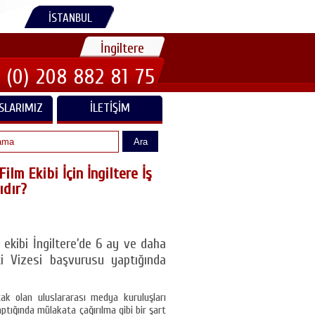
İSTANBUL
İngiltere
 (0) 208 882 81 75
SLARIMIZ
İLETIŞIM
Ara
ilm Ekibi İçin İngiltere İş
ıdır?
 ekibi İngiltere’de 6 ay ve daha
eti Vizesi başvurusu yaptığında
cak olan uluslararası medya kuruluşları
tığında mülakata çağırılma gibi bir şart