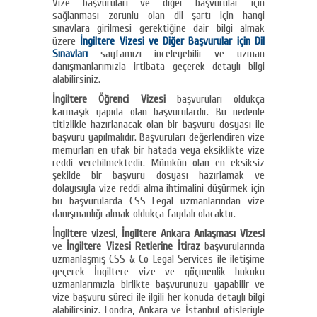
Vize başvuruları ve diğer başvurular için
sağlanması zorunlu olan dil şartı için hangi
sınavlara girilmesi gerektiğine dair bilgi almak
üzere
İngiltere Vizesi ve Diğer Başvurular için Dil
Sınavları
sayfamızı inceleyebilir ve uzman
danışmanlarımızla irtibata geçerek detaylı bilgi
alabilirsiniz.
İngiltere Öğrenci Vizesi
başvuruları oldukça
karmaşık yapıda olan başvurulardır. Bu nedenle
titizlikle hazırlanacak olan bir başvuru dosyası ile
başvuru yapılmalıdır. Başvuruları değerlendiren vize
memurları en ufak bir hatada veya eksiklikte vize
reddi verebilmektedir. Mümkün olan en eksiksiz
şekilde bir başvuru dosyası hazırlamak ve
dolayısıyla vize reddi alma ihtimalini düşürmek için
bu başvurularda CSS Legal uzmanlarından vize
danışmanlığı almak oldukça faydalı olacaktır.
İngiltere vizesi
,
İngiltere Ankara Anlaşması Vizesi
ve
İngiltere Vizesi Retlerine İtiraz
başvurularında
uzmanlaşmış CSS & Co Legal Services ile iletişime
geçerek İngiltere vize ve göçmenlik hukuku
uzmanlarımızla birlikte başvurunuzu yapabilir ve
vize başvuru süreci ile ilgili her konuda detaylı bilgi
alabilirsiniz. Londra, Ankara ve İstanbul ofisleriyle