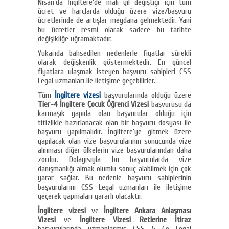
Nisan’da İngiltere’de mali yıl değiştiği için tüm
ücret ve harçlarda olduğu üzere vize/başvuru
ücretlerinde de artışlar meydana gelmektedir. Yani
bu ücretler resmi olarak sadece bu tarihte
değişikliğe uğramaktadır.
Yukarıda bahsedilen nedenlerle fiyatlar sürekli
olarak değişkenlik göstermektedir. En güncel
fiyatlara ulaşmak isteyen başvuru sahipleri CSS
Legal uzmanları ile iletişime geçebilirler.
Tüm
İngiltere vizesi
başvurularında olduğu üzere
Tier-4 İngiltere Çocuk Öğrenci Vizesi
başvurusu da
karmaşık yapıda olan başvurular olduğu için
titizlikle hazırlanacak olan bir başvuru dosyası ile
başvuru yapılmalıdır. İngiltere’ye gitmek üzere
yapılacak olan vize başvurularının sonucunda vize
alınması diğer ülkelerin vize başvurularından daha
zordur. Dolayısıyla bu başvurularda vize
danışmanlığı almak olumlu sonuç alabilmek için çok
yarar sağlar. Bu nedenle başvuru sahiplerinin
başvurularını CSS Legal uzmanları ile iletişime
geçerek yapmaları yararlı olacaktır.
İngiltere vizesi
ve
İngiltere Ankara Anlaşması
Vizesi
ve
İngiltere Vizesi Retlerine İtiraz