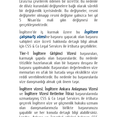
Lirası’na çevrilerek ödenen bir ücrettir. Bu nedenle
de döviz kurundaki değişmelere bağlı olarak sürekli
bir değişkenlik içerisindedir. Bu değişmeler, resmi
değişmeler olmayıp resmi değişme yalnızca her yıl
5 Nisan’da mali yılın değişmesi ile
gerçekleşmektedir.
İngiltere’de iş kurmak üzere bu
İngiltere
çalışma/iş vizesi
ne
başvuru yapacak olan başvuru
sahipleri vize ücreti hakkında detaylı bilgi almak
için CSS & Co Legal Services ile irtibata geçebilirler.
Tier-1 İngiltere Girişimci Vizesi
başvuruları,
karmaşık yapıda olan başvurulardır. Bu nedenle
titizlikle hazırlanacak olan bir başvuru dosyası ile
başvuru yapılmalıdır. Başvuruları değerlendiren vize
memurları en ufak bir hatada veya eksiklikte vize
reddi verebilmektedir. Bu nedenle bu başvurularda
vize danışmanlığı almak çok önem taşır.
İngiltere vizesi
,
İngiltere Ankara Anlaşması Vizesi
ve
İngiltere Vizesi Retlerine İtiraz
başvurularında
uzmanlaşmış CSS & Co Legal Services ile irtibata
geçerek İngiltere vize ve göçmenlik hukuku uzmanı
olan danışmanlarımızla birlikte başvurunuzu
yapabilir ve her konuda detaylı bilgi alabilirsiniz.