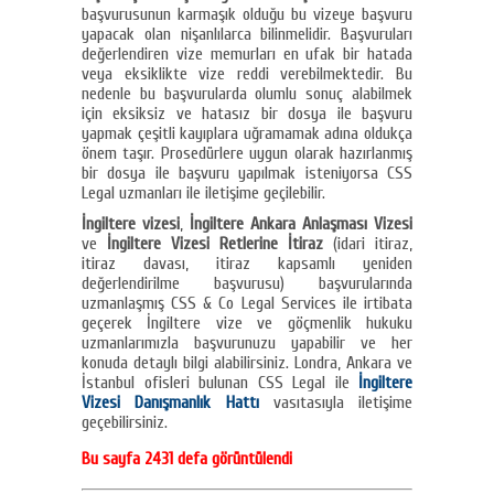
başvurusunun karmaşık olduğu bu vizeye başvuru
yapacak olan nişanlılarca bilinmelidir. Başvuruları
değerlendiren vize memurları en ufak bir hatada
veya eksiklikte vize reddi verebilmektedir. Bu
nedenle bu başvurularda olumlu sonuç alabilmek
için eksiksiz ve hatasız bir dosya ile başvuru
yapmak çeşitli kayıplara uğramamak adına oldukça
önem taşır. Prosedürlere uygun olarak hazırlanmış
bir dosya ile başvuru yapılmak isteniyorsa CSS
Legal uzmanları ile iletişime geçilebilir.
İngiltere vizesi
,
İngiltere Ankara Anlaşması Vizesi
ve
İngiltere Vizesi Retlerine İtiraz
(idari itiraz,
itiraz davası, itiraz kapsamlı yeniden
değerlendirilme başvurusu) başvurularında
uzmanlaşmış CSS & Co Legal Services ile irtibata
geçerek İngiltere vize ve göçmenlik hukuku
uzmanlarımızla başvurunuzu yapabilir ve her
konuda detaylı bilgi alabilirsiniz. Londra, Ankara ve
İstanbul ofisleri bulunan CSS Legal ile
İngiltere
Vizesi Danışmanlık Hattı
vasıtasıyla iletişime
geçebilirsiniz.
Bu sayfa 2431 defa görüntülendi