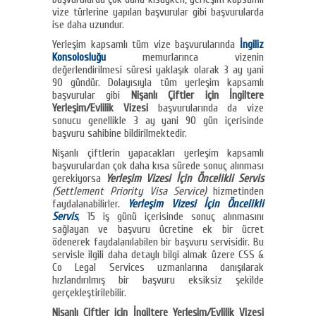
vize türlerine yapılan başvurular gibi başvurularda
ise daha uzundur.
Yerleşim kapsamlı tüm vize başvurularında
İngiliz
Konsolosluğu
memurlarınca vizenin
değerlendirilmesi süresi yaklaşık olarak 3 ay yani
90 gündür. Dolayısıyla tüm yerleşim kapsamlı
başvurular gibi
Nişanlı Çiftler için İngiltere
Yerleşim/Evlilik Vizesi
başvurularında da vize
sonucu genellikle 3 ay yani 90 gün içerisinde
başvuru sahibine bildirilmektedir.
Nişanlı çiftlerin yapacakları yerleşim kapsamlı
başvurulardan çok daha kısa sürede sonuç alınması
gerekiyorsa
Yerleşim Vizesi İçin Öncelikli Servis
(Settlement Priority Visa Service)
hizmetinden
faydalanabilirler.
Yerleşim Vizesi İçin Öncelikli
Servis
,
15 iş günü içerisinde sonuç alınmasını
sağlayan ve başvuru ücretine ek bir ücret
ödenerek faydalanılabilen bir başvuru servisidir. Bu
servisle ilgili daha detaylı bilgi almak üzere CSS &
Co Legal Services uzmanlarına danışılarak
hızlandırılmış bir başvuru eksiksiz şekilde
gerçekleştirilebilir.
Nişanlı Çiftler için İngiltere Yerleşim/Evlilik Vizesi