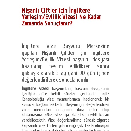
Nişanlı Çiftler için İngiltere
Yerleşim/Evlilik Vizesi Ne Kadar
Zamanda Sonuçlanır?
İngiltere Vize Başvuru Merkezine
yapılan Nişanlı Çiftler için İngiltere
Yerleşim/Evlilik Vizesi başvuru dosyası
hazırlanıp teslim edildikten sonra
yaklaşık olarak 3 ay yani 90 gün içinde
değerlendirilerek sonuçlandırılır.
İngiltere vizesi
başvuruları, başvuru dosyasının
içeriğine göre belirli süreler içerisinde İngiliz
Konsolosluğu vize memurlarınca incelenerek bir
sonuca bağlanmaktadır. Başvuruyu değerlendiren
vize memurları dosyanın ikna edici olup
olmamasına göre vize ya da vize reddi kararı
verebilecektir. Vize değerlendirme süresi; ziyaret
kapsamlı vize türleri gibi içeriği çok fazla olmayan
başvurularda çok daha kısayken, yerleşim kapsamlı