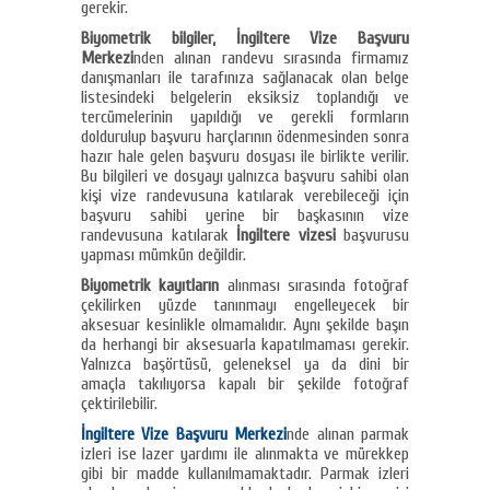
gerekir.
Biyometrik bilgiler,
İngiltere Vize Başvuru
Merkezi
nden alınan randevu sırasında firmamız
danışmanları ile tarafınıza sağlanacak olan belge
listesindeki belgelerin eksiksiz toplandığı ve
tercümelerinin yapıldığı ve gerekli formların
doldurulup başvuru harçlarının ödenmesinden sonra
hazır hale gelen başvuru dosyası ile birlikte verilir.
Bu bilgileri ve dosyayı yalnızca başvuru sahibi olan
kişi vize randevusuna katılarak verebileceği için
başvuru sahibi yerine bir başkasının vize
randevusuna katılarak
İngiltere vizesi
başvurusu
yapması mümkün değildir.
Biyometrik kayıtların
alınması sırasında fotoğraf
çekilirken yüzde tanınmayı engelleyecek bir
aksesuar kesinlikle olmamalıdır. Aynı şekilde başın
da herhangi bir aksesuarla kapatılmaması gerekir.
Yalnızca başörtüsü, geleneksel ya da dini bir
amaçla takılıyorsa kapalı bir şekilde fotoğraf
çektirilebilir.
İngiltere Vize Başvuru Merkezi
nde alınan parmak
izleri ise lazer yardımı ile alınmakta ve mürekkep
gibi bir madde kullanılmamaktadır. Parmak izleri