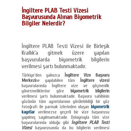
İngiltere PLAB Testi Vizesi
Başvurusunda Alınan Biyometrik
Bilgiler Nelerdir?
İngiltere PLAB Testi Vizesi ile Birleşik
Krallık’a gitmek üzere yapılan
başvurularda biyometrik bilgilerin
verilmesi şartı bulunmaktadır.
Türkiye’den yalnızca
İngiltere Vize Başvuru
Merkezi
ne yapılabilen tüm
İngiltere vizesi
başvurularında İngiltere vize ve göçmenlik
yönetmeliklerine göre
biyometrik bilgilerin
verilmesi şartı bulunmaktadır. Başvuru sahibinin
yüzünün tüm ayrıntılarının görülebildiği bir yüz
fotoğrafı ile parmak izlerinden oluşan
biyometrik
kayıtlar
verilmezse geçerli bir vize başvurusu
yapılmış sayılmamaktadır. Dolayısıyla tüm vize
başvurularında olduğu gibi
İngiltere PLAB Testi
Vizesi
başvurusunda da bu bilgilerin verilmesi