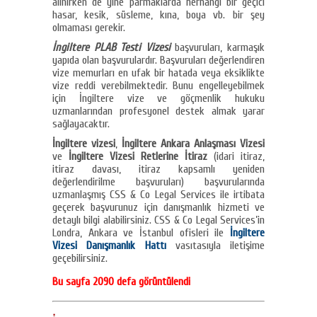
alınırken de yine parmaklarda herhangi bir geçici
hasar, kesik, süsleme, kına, boya vb. bir şey
olmaması gerekir.
İngiltere PLAB Testi Vizesi
başvuruları, karmaşık
yapıda olan başvurulardır. Başvuruları değerlendiren
vize memurları en ufak bir hatada veya eksiklikte
vize reddi verebilmektedir. Bunu engelleyebilmek
için İngiltere vize ve göçmenlik hukuku
uzmanlarından profesyonel destek almak yarar
sağlayacaktır.
İngiltere vizesi
,
İngiltere Ankara Anlaşması Vizesi
ve
İngiltere Vizesi Retlerine İtiraz
(idari itiraz,
itiraz davası, itiraz kapsamlı yeniden
değerlendirilme başvuruları) başvurularında
uzmanlaşmış CSS & Co Legal Services ile irtibata
geçerek başvurunuz için danışmanlık hizmeti ve
detaylı bilgi alabilirsiniz. CSS & Co Legal Services’in
Londra, Ankara ve İstanbul ofisleri ile
İngiltere
Vizesi Danışmanlık Hattı
vasıtasıyla iletişime
geçebilirsiniz.
Bu sayfa 2090 defa görüntülendi