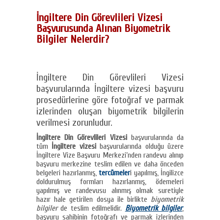
İngiltere Din Görevlileri Vizesi
Başvurusunda Alınan Biyometrik
Bilgiler Nelerdir?
İngiltere Din Görevlileri Vizesi
başvurularında İngiltere vizesi başvuru
prosedürlerine göre fotoğraf ve parmak
izlerinden oluşan biyometrik bilgilerin
verilmesi zorunludur.
İngiltere Din Görevlileri Vizesi
başvurularında da
tüm
İngiltere vizesi
başvurularında olduğu üzere
İngiltere Vize Başvuru Merkezi’nden randevu alınıp
başvuru merkezine teslim edilen ve daha önceden
belgeleri hazırlanmış,
tercümeler
i yapılmış, İngilizce
doldurulmuş formları hazırlanmış, ödemeleri
yapılmış ve randevusu alınmış olmak suretiyle
hazır hale getirilen dosya ile birlikte
biyometrik
bilgiler
de teslim edilmelidir.
Biyometrik bilgiler
,
başvuru sahibinin fotoğrafı ve parmak izlerinden