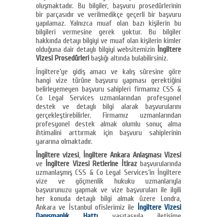
oluşmaktadır. Bu bilgiler, başvuru prosedürlerinin
bir parçasıdır ve verilmedikçe geçerli bir başvuru
yapılamaz. Yalnızca muaf olan bazı kişilerin bu
bilgileri vermesine gerek yoktur. Bu bilgiler
hakkında detayı bilgiyi ve muaf olan kişilerin kimler
olduğuna dair detaylı bilgiyi websitemizin
İngiltere
Vizesi Prosedürleri
başlığı altında bulabilirsiniz.
İngiltere’ye gidiş amacı ve kalış süresine göre
hangi vize türüne başvuru yapması gerektiğini
belirleyemeyen başvuru sahipleri firmamız CSS &
Co Legal Services uzmanlarından profesyonel
destek ve detaylı bilgi alarak başvurularını
gerçekleştirebilirler. Firmamız uzmanlarından
profesyonel destek almak olumlu sonuç alma
ihtimalini arttırmak için başvuru sahiplerinin
yararına olmaktadır.
İngiltere vizesi
,
İngiltere Ankara Anlaşması Vizesi
ve
İngiltere Vizesi Retlerine İtiraz
başvurularında
uzmanlaşmış CSS & Co Legal Services’in İngiltere
vize ve göçmenlik hukuku uzmanlarıyla
başvurunuzu yapmak ve vize başvuruları ile ilgili
her konuda detaylı bilgi almak üzere Londra,
Ankara ve İstanbul ofislerimiz ile
İngiltere Vizesi
Danışmanlık Hattı
vasıtasıyla iletişime