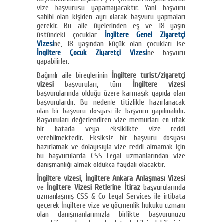
vize başvurusu yapamayacaktır. Yani başvuru
sahibi olan kişiden ayrı olarak başvuru yapmaları
gerekir. Bu aile üyelerinden eş ve 18 yaşın
üstündeki çocuklar
İngiltere Genel Ziyaretçi
Vizesi
ne, 18 yaşından küçük olan çocukları ise
İngiltere Çocuk Ziyaretçi Vizesi
ne başvuru
yapabilirler.
Bağımlı aile bireylerinin
İngiltere turist/ziyaretçi
vizesi
başvuruları, tüm
İngiltere vizesi
başvurularında olduğu üzere karmaşık yapıda olan
başvurulardır. Bu nedenle titizlikle hazırlanacak
olan bir başvuru dosyası ile başvuru yapılmalıdır.
Başvuruları değerlendiren vize memurları en ufak
bir hatada veya eksiklikte vize reddi
verebilmektedir. Eksiksiz bir başvuru dosyası
hazırlamak ve dolayısıyla vize reddi almamak için
bu başvurularda CSS Legal uzmanlarından vize
danışmanlığı almak oldukça faydalı olacaktır.
İngiltere vizesi
,
İngiltere Ankara Anlaşması Vizesi
ve
İngiltere Vizesi Retlerine İtiraz
başvurularında
uzmanlaşmış CSS & Co Legal Services ile irtibata
geçerek İngiltere vize ve göçmenlik hukuku uzmanı
olan danışmanlarımızla birlikte başvurunuzu