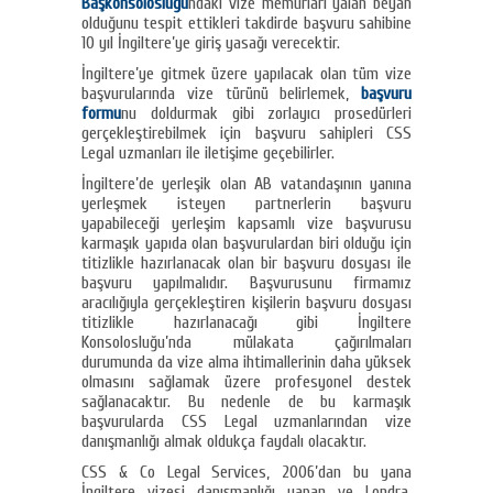
Başkonsolosluğu
ndaki vize memurları yalan beyan
olduğunu tespit ettikleri takdirde başvuru sahibine
10 yıl İngiltere’ye giriş yasağı verecektir.
İngiltere’ye gitmek üzere yapılacak olan tüm vize
başvurularında vize türünü belirlemek,
başvuru
formu
nu doldurmak gibi zorlayıcı prosedürleri
gerçekleştirebilmek için başvuru sahipleri CSS
Legal uzmanları ile iletişime geçebilirler.
İngiltere’de yerleşik olan AB vatandaşının yanına
yerleşmek isteyen partnerlerin başvuru
yapabileceği yerleşim kapsamlı vize başvurusu
karmaşık yapıda olan başvurulardan biri olduğu için
titizlikle hazırlanacak olan bir başvuru dosyası ile
başvuru yapılmalıdır. Başvurusunu firmamız
aracılığıyla gerçekleştiren kişilerin başvuru dosyası
titizlikle hazırlanacağı gibi İngiltere
Konsolosluğu’nda mülakata çağırılmaları
durumunda da vize alma ihtimallerinin daha yüksek
olmasını sağlamak üzere profesyonel destek
sağlanacaktır. Bu nedenle de bu karmaşık
başvurularda CSS Legal uzmanlarından vize
danışmanlığı almak oldukça faydalı olacaktır.
CSS & Co Legal Services, 2006’dan bu yana
İngiltere vizesi danışmanlığı yapan ve Londra,