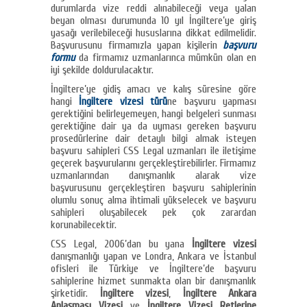
durumlarda vize reddi alınabileceği veya yalan
beyan olması durumunda 10 yıl İngiltere’ye giriş
yasağı verilebileceği hususlarına dikkat edilmelidir.
Başvurusunu firmamızla yapan kişilerin
başvuru
formu
da firmamız uzmanlarınca mümkün olan en
iyi şekilde doldurulacaktır.
İngiltere’ye gidiş amacı ve kalış süresine göre
hangi
İngiltere vizesi türü
ne başvuru yapması
gerektiğini belirleyemeyen, hangi belgeleri sunması
gerektiğine dair ya da uyması gereken başvuru
prosedürlerine dair detaylı bilgi almak isteyen
başvuru sahipleri CSS Legal uzmanları ile iletişime
geçerek başvurularını gerçekleştirebilirler. Firmamız
uzmanlarından danışmanlık alarak vize
başvurusunu gerçekleştiren başvuru sahiplerinin
olumlu sonuç alma ihtimali yükselecek ve başvuru
sahipleri oluşabilecek pek çok zarardan
korunabilecektir.
CSS Legal, 2006’dan bu yana
İngiltere vizesi
danışmanlığı yapan ve Londra, Ankara ve İstanbul
ofisleri ile Türkiye ve İngiltere’de başvuru
sahiplerine hizmet sunmakta olan bir danışmanlık
şirketidir.
İngiltere vizesi
,
İngiltere Ankara
Anlaşması Vizesi
ve
İngiltere Vizesi Retlerine