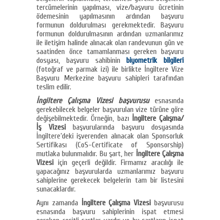
tercümelerinin yapılması, vize/başvuru ücretinin
ödemesinin yapılmasının ardından başvuru
formunun doldurulması gerekmektedir. Başvuru
formunun doldurulmasının ardından uzmanlarımız
ile iletişim halinde alınacak olan randevunun gün ve
saatinden önce tamamlanması gereken başvuru
dosyası, başvuru sahibinin
biyometrik bilgileri
(fotoğraf ve parmak izi) ile birlikte İngiltere Vize
Başvuru Merkezine başvuru sahipleri tarafından
teslim edilir.
İngiltere Çalışma Vizesi başvurusu
esnasında
gerekebilecek belgeler başvurulan vize türüne göre
değişebilmektedir. Örneğin, bazı
İngiltere Çalışma/
İş Vizesi
başvurularında başvuru dosyasında
İngiltere’deki işverenden alınacak olan Sponsorluk
Sertifikası (CoS-Certificate of Sponsorship)
mutlaka bulunmalıdır. Bu şart, her
İngiltere Çalışma
Vizesi
için geçerli değildir. Firmamız aracılığı ile
yapacağınız başvurularda uzmanlarımız başvuru
sahiplerine gerekecek belgelerin tam bir listesini
sunacaklardır.
Aynı zamanda
İngiltere Çalışma Vizesi
başvurusu
esnasında başvuru sahiplerinin ispat etmesi