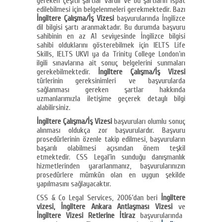
gereken çeşitli şartlar vardır ve bu şartların ispat
edilebilmesi için belgelenmeleri gerekmektedir. Bazı
İngiltere Çalışma/İş Vizesi
başvurularında İngilizce
dil bilgisi şartı aranmaktadır. Bu durumda başvuru
sahibinin en az A1 seviyesinde İngilizce bilgisi
sahibi olduklarını gösterebilmek için IELTS Life
Skills, IELTS UKVI ya da Trinity College London’ın
ilgili sınavlarına ait sonuç belgelerini sunmaları
gerekebilmektedir.
İngiltere Çalışma/İş Vizesi
türlerinin gereksinimleri ve başvurularda
sağlanması gereken şartlar hakkında
uzmanlarımızla iletişime geçerek detaylı bilgi
alabilirsiniz.
İngiltere Çalışma/İş Vizesi
başvuruları olumlu sonuç
alınması oldukça zor başvurulardır. Başvuru
prosedürlerinin özenle takip edilmesi, başvuruların
başarılı olabilmesi açısından önem teşkil
etmektedir. CSS Legal’in sunduğu danışmanlık
hizmetlerinden yararlanmanız, başvurularınızın
prosedürlere mümkün olan en uygun şekilde
yapılmasını sağlayacaktır.
CSS & Co Legal Services, 2006’dan beri
İngiltere
vizesi, İngiltere Ankara Antlaşması Vizesi
ve
İngiltere Vizesi Retlerine İtiraz
başvurularında