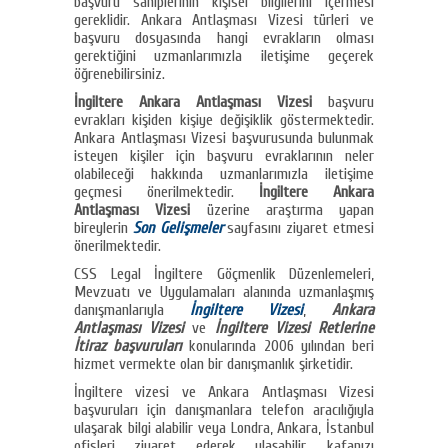
başvuru sahiplerinin kişisel bilgilerini içermesi
gereklidir. Ankara Antlaşması Vizesi türleri ve
başvuru dosyasında hangi evrakların olması
gerektiğini uzmanlarımızla iletişime geçerek
öğrenebilirsiniz.
İngiltere Ankara Antlaşması Vizesi
başvuru
evrakları kişiden kişiye değişiklik göstermektedir.
Ankara Antlaşması Vizesi başvurusunda bulunmak
isteyen kişiler için başvuru evraklarının neler
olabileceği hakkında uzmanlarımızla iletişime
geçmesi önerilmektedir.
İngiltere Ankara
Antlaşması Vizesi
üzerine araştırma yapan
bireylerin
Son Gelişmeler
sayfasını ziyaret etmesi
önerilmektedir.
CSS Legal İngiltere Göçmenlik Düzenlemeleri,
Mevzuatı ve Uygulamaları alanında uzmanlaşmış
danışmanlarıyla
İngiltere Vizesi
,
Ankara
Antlaşması Vizesi
ve
İngiltere Vizesi Retlerine
İtiraz başvuruları
konularında 2006 yılından beri
hizmet vermekte olan bir danışmanlık şirketidir.
İngiltere vizesi ve Ankara Antlaşması Vizesi
başvuruları için danışmanlara telefon aracılığıyla
ulaşarak bilgi alabilir veya Londra, Ankara, İstanbul
ofisleri ziyaret ederek ulaşabilir, kafanızı