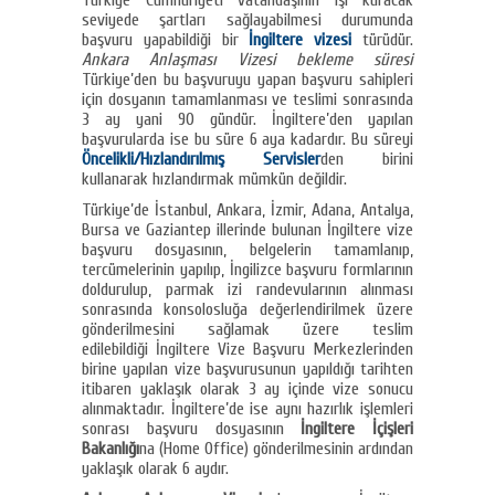
seviyede şartları sağlayabilmesi durumunda
başvuru yapabildiği bir
İngiltere vizesi
türüdür.
Ankara Anlaşması Vizesi bekleme süresi
Türkiye’den bu başvuruyu yapan başvuru sahipleri
için dosyanın tamamlanması ve teslimi sonrasında
3 ay yani 90 gündür. İngiltere’den yapılan
başvurularda ise bu süre 6 aya kadardır. Bu süreyi
Öncelikli/Hızlandırılmış Servisler
den birini
kullanarak hızlandırmak mümkün değildir.
Türkiye’de İstanbul, Ankara, İzmir, Adana, Antalya,
Bursa ve Gaziantep illerinde bulunan İngiltere vize
başvuru dosyasının, belgelerin tamamlanıp,
tercümelerinin yapılıp, İngilizce başvuru formlarının
doldurulup, parmak izi randevularının alınması
sonrasında konsolosluğa değerlendirilmek üzere
gönderilmesini sağlamak üzere teslim
edilebildiği İngiltere Vize Başvuru Merkezlerinden
birine yapılan vize başvurusunun yapıldığı tarihten
itibaren yaklaşık olarak 3 ay içinde vize sonucu
alınmaktadır. İngiltere’de ise aynı hazırlık işlemleri
sonrası başvuru dosyasının
İngiltere İçişleri
Bakanlığı
na (Home Office) gönderilmesinin ardından
yaklaşık olarak 6 aydır.