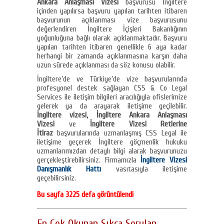
Ankara Anlaşması Vizesi
başvurusu İngiltere
içinden yapılırsa başvuru yapılan tarihten itibaren
başvurunun açıklanması vize başvurusunu
değerlendiren İngiltere İçişleri Bakanlığının
yoğunluğuna bağlı olarak açıklanmaktadır. Başvuru
yapılan tarihten itibaren genellikle 6 aya kadar
herhangi bir zamanda açıklanmasına karşın daha
uzun sürede açıklanması da söz konusu olabilir.
İngiltere’de ve Türkiye’de vize başvurularında
profesyonel destek sağlayan CSS & Co Legal
Services ile iletişim bilgileri aracılığıyla ofislerimize
gelerek ya da arayarak iletişime geçilebilir.
İngiltere vizesi, İngiltere Ankara Anlaşması
Vizesi
ve
İngiltere Vizesi Retlerine
İtiraz
başvurularında uzmanlaşmış CSS Legal ile
iletişime geçerek İngiltere göçmenlik hukuku
uzmanlarımızdan detaylı bilgi alarak başvurunuzu
gerçekleştirebilirsiniz. Firmamızla
İngiltere Vizesi
Danışmanlık Hattı
vasıtasıyla iletişime
geçebilirsiniz.
Bu sayfa 3225 defa görüntülendi
En Çok Okunan Sıkça Sorulan