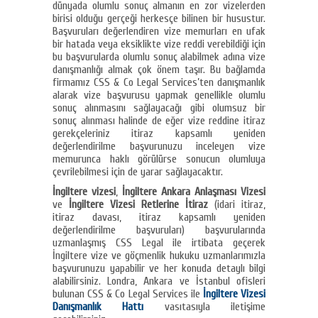
dünyada olumlu sonuç almanın en zor vizelerden
birisi olduğu gerçeği herkesçe bilinen bir husustur.
Başvuruları değerlendiren vize memurları en ufak
bir hatada veya eksiklikte vize reddi verebildiği için
bu başvurularda olumlu sonuç alabilmek adına vize
danışmanlığı almak çok önem taşır. Bu bağlamda
firmamız CSS & Co Legal Services’ten danışmanlık
alarak vize başvurusu yapmak genellikle olumlu
sonuç alınmasını sağlayacağı gibi olumsuz bir
sonuç alınması halinde de eğer vize reddine itiraz
gerekçeleriniz itiraz kapsamlı yeniden
değerlendirilme başvurunuzu inceleyen vize
memurunca haklı görülürse sonucun olumluya
çevrilebilmesi için de yarar sağlayacaktır.
İngiltere vizesi
,
İngiltere Ankara Anlaşması Vizesi
ve
İngiltere Vizesi Retlerine İtiraz
(idari itiraz,
itiraz davası, itiraz kapsamlı yeniden
değerlendirilme başvuruları) başvurularında
uzmanlaşmış CSS Legal ile irtibata geçerek
İngiltere vize ve göçmenlik hukuku uzmanlarımızla
başvurunuzu yapabilir ve her konuda detaylı bilgi
alabilirsiniz. Londra, Ankara ve İstanbul ofisleri
bulunan CSS & Co Legal Services ile
İngiltere Vizesi
Danışmanlık Hattı
vasıtasıyla iletişime