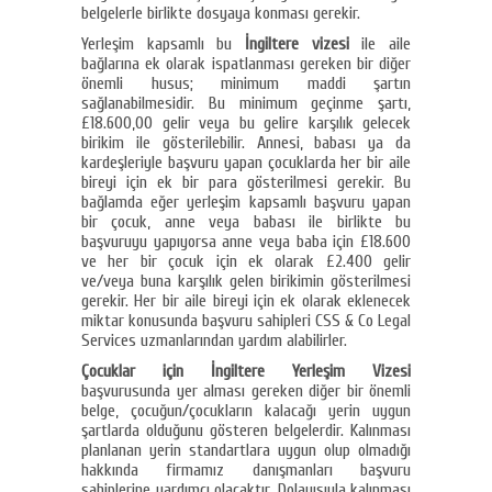
belgelerle birlikte dosyaya konması gerekir.
Yerleşim kapsamlı bu
İngiltere vizesi
ile aile
bağlarına ek olarak ispatlanması gereken bir diğer
önemli husus; minimum maddi şartın
sağlanabilmesidir. Bu minimum geçinme şartı,
£18.600,00 gelir veya bu gelire karşılık gelecek
birikim ile gösterilebilir. Annesi, babası ya da
kardeşleriyle başvuru yapan çocuklarda her bir aile
bireyi için ek bir para gösterilmesi gerekir. Bu
bağlamda eğer yerleşim kapsamlı başvuru yapan
bir çocuk, anne veya babası ile birlikte bu
başvuruyu yapıyorsa anne veya baba için £18.600
ve her bir çocuk için ek olarak £2.400 gelir
ve/veya buna karşılık gelen birikimin gösterilmesi
gerekir. Her bir aile bireyi için ek olarak eklenecek
miktar konusunda başvuru sahipleri CSS & Co Legal
Services uzmanlarından yardım alabilirler.
Çocuklar için İngiltere Yerleşim Vizesi
başvurusunda yer alması gereken diğer bir önemli
belge, çocuğun/çocukların kalacağı yerin uygun
şartlarda olduğunu gösteren belgelerdir. Kalınması
planlanan yerin standartlara uygun olup olmadığı
hakkında firmamız danışmanları başvuru
sahiplerine yardımcı olacaktır. Dolayısıyla kalınması