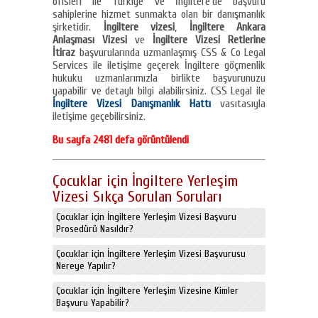
ofisleri ile Türkiye ve İngiltere’de başvuru
sahiplerine hizmet sunmakta olan bir danışmanlık
şirketidir.
İngiltere vizesi
,
İngiltere Ankara
Anlaşması Vizesi
ve
İngiltere Vizesi Retlerine
İtiraz
başvurularında uzmanlaşmış CSS & Co Legal
Services ile iletişime geçerek İngiltere göçmenlik
hukuku uzmanlarımızla birlikte başvurunuzu
yapabilir ve detaylı bilgi alabilirsiniz. CSS Legal ile
İngiltere Vizesi Danışmanlık Hattı
vasıtasıyla
iletişime geçebilirsiniz.
Bu sayfa 2481 defa görüntülendi
Çocuklar için İngiltere Yerleşim
Vizesi Sıkça Sorulan Soruları
Çocuklar için İngiltere Yerleşim Vizesi Başvuru
Prosedürü Nasıldır?
Çocuklar için İngiltere Yerleşim Vizesi Başvurusu
Nereye Yapılır?
Çocuklar için İngiltere Yerleşim Vizesine Kimler
Başvuru Yapabilir?