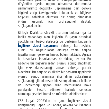
düşünülen yerin uygun olmaması durumunda
uzmanlarımız değişiklik yapılmasına dair gerekli
bilgileri verip tavsiyelerde bulunacak ve böylece
başvuru sahibinin olumsuz bir sonuç almasının
önüne geçmek için profesyonel destek
sağlayacaklardır.
Birleşik Krallık’ta sürekli oturumu bulunan ya da
İngiliz vatandaşı olan kişilerin 18 yaşın altındaki
çocuklarının başvurabileceği bu yerleşim kapsamlı
İngiltere vizesi başvurusu
oldukça karmaşıktır.
Çünkü bu başvurularda oldukça fazla sayıda
ispatlanması gereken husus bulunmaktadır. Ayrıca
bu hususların ispatlanması da oldukça zordur. Bu
nedenle bu başvurulardan olumlu sonuç alabilmek
için vize danışmanlığı almak oldukça yararlı
olacaktır. Bu sayede eksiksiz bir başvuru yapılarak
olumlu sonuç alınması ihtimalinin yükselmesi
sağlanacağı gibi olumsuz bir sonuç alınması halinde
de incelemeyi yapan vize memurunca haklı
gerekçeler tespit edilmesi halinde sonucun
olumluya çevrilebilmesi de mümkün olabilecektir.
CSS Legal, 2006’dan bu yana İngiltere vizesi
danışmanlığı yapan ve Londra, Ankara ve İstanbul