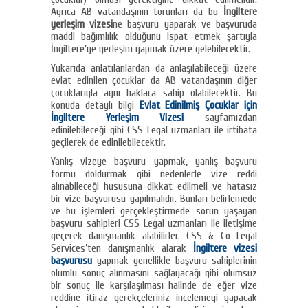
Ayrıca AB vatandaşının torunları da bu
İngiltere
yerleşim vizesi
ne başvuru yaparak ve başvuruda
maddi bağımlılık olduğunu ispat etmek şartıyla
İngiltere’ye yerleşim yapmak üzere gelebilecektir.
Yukarıda anlatılanlardan da anlaşılabileceği üzere
evlat edinilen çocuklar da AB vatandaşının diğer
çocuklarıyla aynı haklara sahip olabilecektir. Bu
konuda detaylı bilgi
Evlat Edinilmiş Çocuklar için
İngiltere Yerleşim Vizesi
sayfamızdan
edinilebileceği gibi CSS Legal uzmanları ile irtibata
geçilerek de edinilebilecektir.
Yanlış vizeye başvuru yapmak, yanlış başvuru
formu doldurmak gibi nedenlerle vize reddi
alınabileceği hususuna dikkat edilmeli ve hatasız
bir vize başvurusu yapılmalıdır. Bunları belirlemede
ve bu işlemleri gerçekleştirmede sorun yaşayan
başvuru sahipleri CSS Legal uzmanları ile iletişime
geçerek danışmanlık alabilirler. CSS & Co Legal
Services’ten danışmanlık alarak
İngiltere vizesi
başvurusu
yapmak genellikle başvuru sahiplerinin
olumlu sonuç alınmasını sağlayacağı gibi olumsuz
bir sonuç ile karşılaşılması halinde de eğer vize
reddine itiraz gerekçeleriniz incelemeyi yapacak