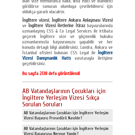
olan vize memurunca haklı, ikna edici ve inandırıcı
görülürse sonucun olumluya çevrilebilmesi için
oldukça yararlı olacaktır.
İngiltere vizesi
,
İngiltere Ankara Anlaşması Vizesi
ve
İngiltere Vizesi Retlerine İtiraz
başvurularında
uzmanlaşmış CSS & Co Legal Services ile irtibata
geçerek İngiltere vize ve göçmenlik hukuku
uzmanlarımızla başvurunuzu yapabilir ve her
konuda detaylı bilgi alabilirsiniz. Londra, Ankara ve
İstanbul ofisleri bulunan CSS Legal ile
İngiltere
Vizesi Danışmanlık Hattı
vasıtasıyla iletişime
geçebilirsiniz.
Bu sayfa 2138 defa görüntülendi
AB Vatandaşlarının Çocukları için
İngiltere Yerleşim Vizesi Sıkça
Sorulan Soruları
AB Vatandaşlarının Çocukları için İngiltere Yerleşim
Vizesi Başvuru Prosedürü Nasıldır?
AB Vatandaşlarının Çocukları için İngiltere Yerleşim
Vizesi Başvurusu Nereye Yapılır?