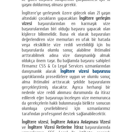
yaşını doldurmuş olması gerekir.
İngiltere’ye yerleşmek üzere gidecek olan 21 yaşın
altındaki çocukların yapacakları
İngiltere yerleşim
vizesi
başvurularından en karmaşık vize
başvurularından biri olduğu başvuru yapacak olan
kişilerce bilinmelidir. Buna ek olarak başvuruları
değerlendiren vize memurları en ufak bir hatada
veya eksiklikte vize reddi verebildiği için bu
başvurularda olumlu sonuç alabilme ihtimalini
arttırabilmek adına vize danışmanlığı almak
oldukça önem taşır. Bu bağlamda başvuru sahipleri
firmamız CSS & Co Legal Services uzmanlarından
danışmanlık alarak
İngiltere vizesi başvurusu
yaptıklarında prosedürlere uygun ve olumlu sonuç
alma ihtimalini arttıracak şekilde başvurularını
gerçekleştirmiş olacaktır. Ayrıca herhangi bir
nedenle vize reddi alınması durumunda da itiraz
edilerek eğer başvuruyu inceleyen vize memurunca
da gerekçelerin haklı bulunmasıyla birlikte sonucun
olumluya çevrilebilmesi için uzmanlarımız
tarafından profesyonel destek sağlanabilecektir.
İngiltere vizesi
,
İngiltere Ankara Anlaşması Vizesi
ve
İngiltere Vizesi Retlerine İtiraz
başvurularında