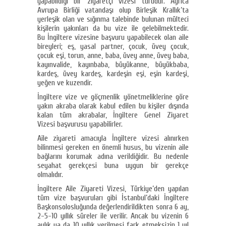
yapabildiği bir ziyaretçi vizesi türüdür. Ayrıca
Avrupa Birliği vatandaşı olup Birleşik Krallık’ta
yerleşik olan ve sığınma talebinde bulunan mülteci
kişilerin yakınları da bu vize ile gelebilmektedir.
Bu İngiltere vizesine başvuru yapabilecek olan aile
bireyleri; eş, yasal partner, çocuk, üvey çocuk,
çocuk eşi, torun, anne, baba, üvey anne, üvey baba,
kayınvalide, kayınbaba, büyükanne, büyükbaba,
kardeş, üvey kardeş, kardeşin eşi, eşin kardeşi,
yeğen ve kuzendir.
İngiltere vize ve göçmenlik yönetmeliklerine göre
yakın akraba olarak kabul edilen bu kişiler dışında
kalan tüm akrabalar, İngiltere Genel Ziyaret
Vizesi başvurusu yapabilirler.
Aile ziyareti amacıyla İngiltere vizesi alınırken
bilinmesi gereken en önemli husus, bu vizenin aile
bağlarını korumak adına verildiğidir. Bu nedenle
seyahat gerekçesi buna uygun bir gerekçe
olmalıdır.
İngiltere Aile Ziyareti Vizesi, Türkiye’den yapılan
tüm vize başvuruları gibi İstanbul’daki İngiltere
Başkonsolosluğunda değerlendirildikten sonra 6 ay,
2-5-10 yıllık süreler ile verilir. Ancak bu vizenin 6
aylık ya da 10 yıllık verilmesi fark etmeksizin 1 yıl