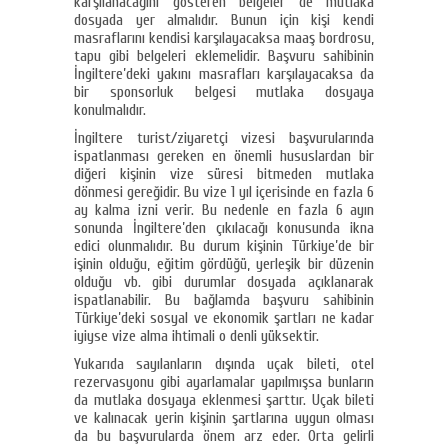
karşılanacağını gösteren belgeler de mutlaka
dosyada yer almalıdır. Bunun için kişi kendi
masraflarını kendisi karşılayacaksa maaş bordrosu,
tapu gibi belgeleri eklemelidir. Başvuru sahibinin
İngiltere’deki yakını masrafları karşılayacaksa da
bir sponsorluk belgesi mutlaka dosyaya
konulmalıdır.
İngiltere turist/ziyaretçi vizesi başvurularında
ispatlanması gereken en önemli hususlardan bir
diğeri kişinin vize süresi bitmeden mutlaka
dönmesi gereğidir. Bu vize 1 yıl içerisinde en fazla 6
ay kalma izni verir. Bu nedenle en fazla 6 ayın
sonunda İngiltere’den çıkılacağı konusunda ikna
edici olunmalıdır. Bu durum kişinin Türkiye’de bir
işinin olduğu, eğitim gördüğü, yerleşik bir düzenin
olduğu vb. gibi durumlar dosyada açıklanarak
ispatlanabilir. Bu bağlamda başvuru sahibinin
Türkiye’deki sosyal ve ekonomik şartları ne kadar
iyiyse vize alma ihtimali o denli yüksektir.
Yukarıda sayılanların dışında uçak bileti, otel
rezervasyonu gibi ayarlamalar yapılmışsa bunların
da mutlaka dosyaya eklenmesi şarttır. Uçak bileti
ve kalınacak yerin kişinin şartlarına uygun olması
da bu başvurularda önem arz eder. Orta gelirli