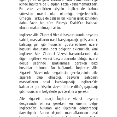
içinde İngiltere’de 6 aydan fazla kalınamamaktadır.
Bu vize verilirken kişinin İngiltere’de kalma
süresinin makul olup olmadığı değerlendirilir.
Örneğin; Türkiye’de çalışan bir kişinin yıllık izninden
daha fazla bir süre Birleşik Krallık’ta kalacak
olması makul olmayacaktır.
İngiltere Aile Ziyareti Vizesi başvurusunda başvuru
sahibi, masraflarını nasıl karşılayacağı, gidiş amacı,
kalacağı yer gibi hususları gösterebilmek üzere
başvuru dosyasına bazı belgeler eklemelidir. Yani
İngiltere Aile Ziyareti Vizesi başvurularında da
diğer İngiltere vizesi başvurularında olduğu üzere
dosya üzerinde ispatlanması gereken bazı
hususlar bulunur. Bu bağlamda İngiltere Aile
Ziyareti Vizesi’nde seyahatin gerekçesinin aile
ziyareti olup olmadığı, başvuru sahibinin
masraflarını nasıl karşılayacağı, İngiltere’de
kalınacak yer, kişinin vizesi bitince dönüş yapacağı
gibi hususların belgelerle gösterilmesi gerekir.
Aile ziyareti amaçlı İngiltere vizesi başvuru
dosyasında olması gereken en önemli belge
İngiltere’de bulunan aile üyesinin göndereceği
davetiyedir. Bunun dışında masraflarınızın nasıl