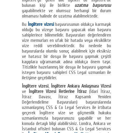
İngiltere’ye gelen aile üyeleri de İngiltere’de
bulunan kişi ile birlikte
uzatma başvurusu
yapabilmekte ve olumsuz herhangi bir durum
olmaması halinde de uzatma alabilmektedir.
Bu
İngiltere vizesi
başvurusunun oldukça karmaşık
olduğu bu vizeye başvuru yapacak olan başvuru
sahiplerince bilinmelidir. Başvuruları değerlendiren
vize memurları en ufak bir hatada veya eksiklikte
vize reddi verebilmektedir. Bu nedenle bu
başvurularda olumlu sonuç alabilmek için eksiksiz
ve hatasız bir dosya ile başvuru yapmak çeşitli
kayıplara uğramamak adına oldukça önem taşır.
Titizlikle hazırlanmış bir dosya ile başvuru yapmak
isteyen başvuru sahipleri CSS Legal uzmanları ile
iletişime geçebilirler.
İngiltere vizesi
,
İngiltere Ankara Anlaşması Vizesi
ve
İngiltere Vizesi Retlerine İtiraz
(İdari İtiraz,
İtiraz Davası, İtiraz Kapsamlı Yeniden
Değerlendirilme Başvuruları) başvurularında
uzmanlaşmış CSS & Co Legal Services ile irtibata
geçerek İngiltere vize ve göçmenlik hukuku
uzmanlarımızla başvurunuzu yapabilir ve her
konuda detaylı bilgi alabilirsiniz. Londra, Ankara ve
İstanbul ofisleri bulunan CSS & Co Legal Services