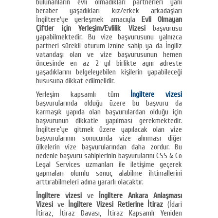
bulunanların evli olmadıkları partnerleri yani
beraber yaşadıkları kız/erkek arkadaşları
İngiltere'ye yerleşmek amacıyla
Evli Olmayan
Çiftler için Yerleşim/Evlilik Vizesi
başvurusu
yapabilmektedir. Bu vize başvurusunu yalnızca
partneri sürekli oturum iznine sahip ya da İngiliz
vatandaşı olan ve vize başvurusunun hemen
öncesinde en az 2 yıl birlikte aynı adreste
yaşadıklarını belgeleyebilen kişilerin yapabileceği
hususuna dikkat edilmelidir.
Yerleşim kapsamlı tüm
İngiltere vizesi
başvurularında olduğu üzere bu başvuru da
karmaşık yapıda olan başvurulardan olduğu için
başvurunun dikkatle yapılması gerekmektedir.
İngiltere’ye gitmek üzere yapılacak olan vize
başvurularının sonucunda vize alınması diğer
ülkelerin vize başvurularından daha zordur. Bu
nedenle başvuru sahiplerinin başvurularını CSS & Co
Legal Services uzmanları ile iletişime geçerek
yapmaları olumlu sonuç alabilme ihtimallerini
arttırabilmeleri adına yararlı olacaktır.
İngiltere vizesi
ve
İngiltere Ankara Anlaşması
Vizesi
ve
İngiltere Vizesi Retlerine İtiraz
(İdari
İtiraz, İtiraz Davası, İtiraz Kapsamlı Yeniden