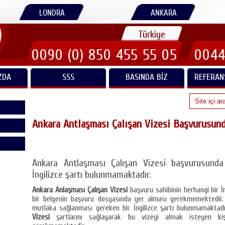
LONDRA
ANKARA
Türkiye
0090 (0) 850 455 55 05
0044
ZDA
SSS
BASINDA BIZ
REFERAN
Ankara Antlaşması Çalışan Vizesi Başvurusunda
Ankara Antlaşması Çalışan Vizesi başvurusund
İngilizce şartı bulunmamaktadır.
Ankara Anlaşması Çalışan Vizesi
başvuru sahibinin herhangi bir İ
bir belgenin başvuru dosyasında yer alması gerekmemektedir.
mutlaka sağlanması gereken bir İngilizce şartı bulunmamaktadı
Vizesi
şartlarını sağlayarak bu vizeyi almak isteyen ki