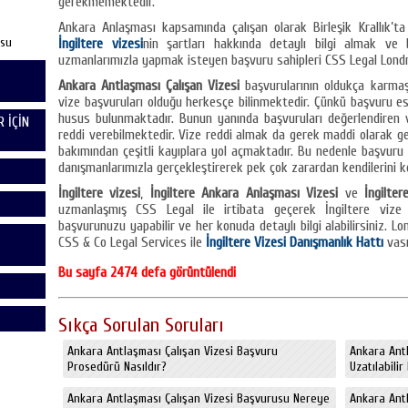
gerekmemektedir.
Ankara Anlaşması kapsamında çalışan olarak Birleşik Krallık’t
usu
İngiltere vizesi
nin şartları hakkında detaylı bilgi almak ve
uzmanlarımızla yapmak isteyen başvuru sahipleri CSS Legal Londra o
Ankara Antlaşması Çalışan Vizesi
başvurularının oldukça karma
vize başvuruları olduğu herkesçe bilinmektedir. Çünkü başvuru e
husus bulunmaktadır. Bunun yanında başvuruları değerlendiren 
 İÇİN
reddi verebilmektedir. Vize reddi almak da gerek maddi olarak g
bakımından çeşitli kayıplara yol açmaktadır. Bu nedenle başvuru 
danışmanlarımızla gerçekleştirerek pek çok zarardan kendilerini k
İngiltere vizesi
,
İngiltere Ankara Anlaşması Vizesi
ve
İngilter
uzmanlaşmış CSS Legal ile irtibata geçerek İngiltere viz
başvurunuzu yapabilir ve her konuda detaylı bilgi alabilirsiniz. L
CSS & Co Legal Services ile
İngiltere Vizesi Danışmanlık Hattı
vası
Bu sayfa 2474 defa görüntülendi
Sıkça Sorulan Soruları
Ankara Antlaşması Çalışan Vizesi Başvuru
Ankara Antl
Prosedürü Nasıldır?
Uzatılabilir
Ankara Antlaşması Çalışan Vizesi Başvurusu Nereye
Ankara Ant