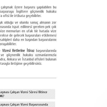
a çalışmak üzere başvuru yapılabilen bu
 başvuruyu İngiltere göçmenlik hukuku
fisi ile irtibata geçebilirler.
şık olduğu ve olumlu sonuç almanın zor
snasında ispat edilmesi gereken pek çok
vize memurları en ufak bir hatada vize
erekse de gelecek başvuruları etkilemesi
sahipleri daha en başından başvurularını
oruyabilirler.
e Vizesi Retlerine İtiraz
başvurularında
e ve göçmenlik hukuku uzmanlarımızla
ondra, Ankara ve İstanbul ofisleri bulunan
tasıyla iletişime geçebilirsiniz.
aşması Çalışan Vizesi Süresi Bitince
 Mi?
laşması Çalışan Vizesi Başvurusunda