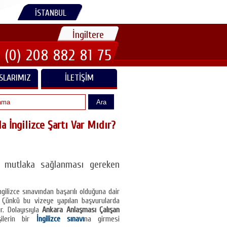
İSTANBUL
İngiltere
 (0) 208 882 81 75
SLARIMIZ
İLETIŞIM
Ara
 İngilizce Şartı Var Mıdır?
a mutlaka sağlanması gereken
ngilizce sınavından başarılı olduğuna dair
 Çünkü bu vizeye yapılan başvurularda
r. Dolayısıyla
Ankara Anlaşması Çalışan
şilerin bir
İngilizce sınavı
na girmesi