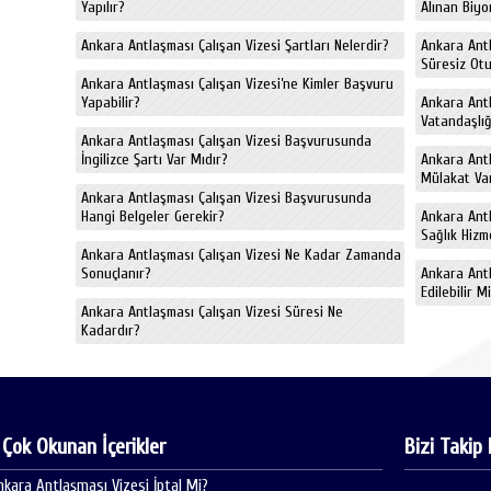
Yapılır?
Alınan Biyo
Ankara Antlaşması Çalışan Vizesi Şartları Nelerdir?
Ankara Antl
Süresiz Otu
Ankara Antlaşması Çalışan Vizesi’ne Kimler Başvuru
Yapabilir?
Ankara Antl
Vatandaşlığ
Ankara Antlaşması Çalışan Vizesi Başvurusunda
İngilizce Şartı Var Mıdır?
Ankara Antl
Mülakat Va
Ankara Antlaşması Çalışan Vizesi Başvurusunda
Hangi Belgeler Gerekir?
Ankara Antl
Sağlık Hizm
Ankara Antlaşması Çalışan Vizesi Ne Kadar Zamanda
Sonuçlanır?
Ankara Antl
Edilebilir M
Ankara Antlaşması Çalışan Vizesi Süresi Ne
Kadardır?
 Çok Okunan İçerikler
Bizi Takip 
nkara Antlaşması Vizesi İptal Mi?