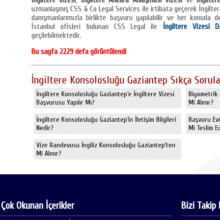
İngiltere vizesi
,
İngiltere Ankara Anlaşması Vizesi
ve
İngilter
uzmanlaşmış CSS & Co Legal Services ile irtibata geçerek İngilt
danışmanlarımızla birlikte başvuru yapılabilir ve her konuda det
İstanbul ofisleri bulunan CSS Legal ile
İngiltere Vizesi D
geçilebilmektedir.
Bu sayfa 2229 defa görüntülendi
İngiltere Konsolosluğu Gaziantep Sıkça Sorula
İngiltere Konsolosluğu Gaziantep’e İngiltere Vizesi
Biyometrik 
Başvurusu Yapılır Mı?
Mi Alınır?
İngiltere Konsolosluğu Gaziantep’in İletişim Bilgileri
Başvuru Evr
Nedir?
Mi Teslim Ed
Vize Randevusu İngiliz Konsolosluğu Gaziantep’ten
Mi Alınır?
 Çok Okunan İçerikler
Bizi Takip 