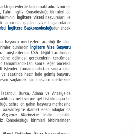
farklı görevlerde bulunmaktadır. İzmir’de
 Fahri İngiliz Konsolosluğu birimleri de
 biriminin
İngiltere vizesi
başvuruları ile
ek amacıyla yapılan vize başvurularını
nbul İngiltere Başkonsolosluğu
dur ancak
başvuru merkezleri aracılığı ile olur.
irimler bunlardır.
İngiltere Vize Başvuru
z müşterilerine
CSS Legal
tarafından
rcüme edilmesi gerekenlerin tercümesi
ler tamamlandıktan sonra, eğer öncelikli
gili işlemler tamamlandıktan sonra yine
n ve saatinde hazır hale gelmiş başvuru
esini sağlamak için başvuru merkezine
 İstanbul, Bursa, Adana ve Antalya’da
manlık hizmeti verme yetkisi olmayan bu
rduğu şehre en yakın başvuru merkezine
r. Gaziantep’te ikamet eden adaylar da
i Başvuru Merkezi
ne teslim edebilir.
z Konsolosluğu birimleri birbirlerinden