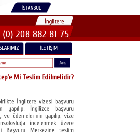
İSTANBUL
İngiltere
 (0) 208 882 81 75
SLARIMIZ
İLETIŞIM
Ara
tep’e Mi Teslim Edilmelidir?
rlikte İngiltere vizesi başvuru
in yapılıp, İngilizce başvuru
ç ve ödemelerinin yapılıp, vize
onsolosluğa incelenmek üzere
esi Başvuru Merkezine teslim