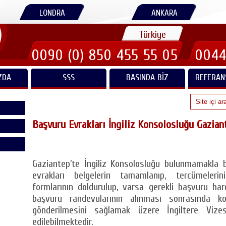
LONDRA
ANKARA
Türkiye
0090 (0) 850 455 55 05
0044
ZDA
SSS
BASINDA BIZ
REFERAN
Başvuru Evrakları İngiliz Konsolosluğu Gazian
Gaziantep’te İngiliz Konsolosluğu bulunmamakla bi
evrakları belgelerin tamamlanıp, tercümelerin
formlarının doldurulup, varsa gerekli başvuru har
başvuru randevularının alınması sonrasında k
gönderilmesini sağlamak üzere İngiltere Viz
edilebilmektedir.