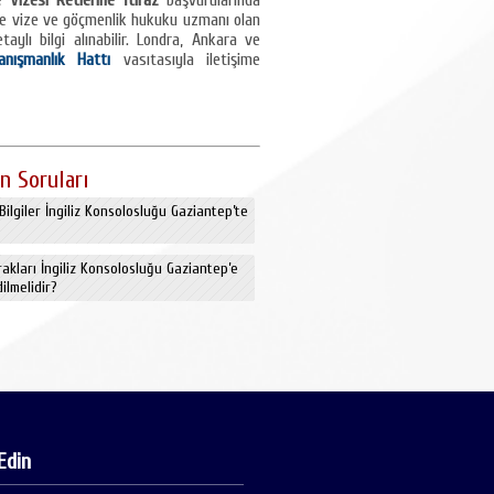
e Vizesi Retlerine İtiraz
başvurularında
ere vize ve göçmenlik hukuku uzmanı olan
aylı bilgi alınabilir. Londra, Ankara ve
anışmanlık Hattı
vasıtasıyla iletişime
n Soruları
Bilgiler İngiliz Konsolosluğu Gaziantep’te
akları İngiliz Konsolosluğu Gaziantep’e
ilmelidir?
Edin