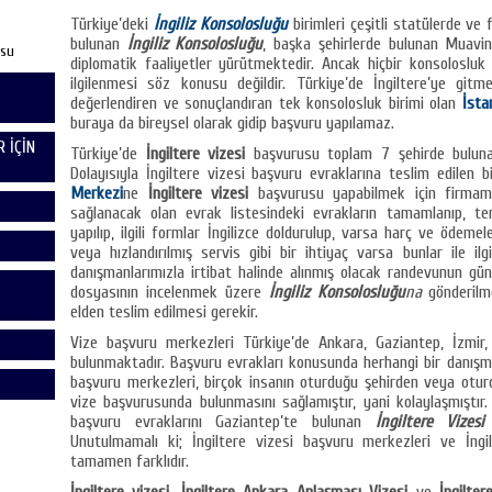
Türkiye’deki
İngiliz Konsolosluğu
birimleri çeşitli statülerde ve 
bulunan
İngiliz Konsolosluğu
, başka şehirlerde bulunan Muavin,
usu
diplomatik faaliyetler yürütmektedir. Ancak hiçbir konsolosluk
ilgilenmesi söz konusu değildir. Türkiye’de İngiltere’ye gitm
değerlendiren ve sonuçlandıran tek konsolosluk birimi olan
İsta
buraya da bireysel olarak gidip başvuru yapılamaz.
 İÇİN
Türkiye’de
İngiltere vizesi
başvurusu toplam 7 şehirde bulunan 
Dolayısıyla İngiltere vizesi başvuru evraklarına teslim edilen b
Merkezi
ne
İngiltere vizesi
başvurusu yapabilmek için firmamı
sağlanacak olan evrak listesindeki evrakların tamamlanıp, te
yapılıp, ilgili formlar İngilizce doldurulup, varsa harç ve ödeme
veya hızlandırılmış servis gibi bir ihtiyaç varsa bunlar ile il
danışmanlarımızla irtibat halinde alınmış olacak randevunun gü
dosyasının incelenmek üzere
İngiliz Konsolosluğu
na
gönderilm
elden teslim edilmesi gerekir.
Vize başvuru merkezleri Türkiye’de Ankara, Gaziantep, İzmir,
bulunmaktadır. Başvuru evrakları konusunda herhangi bir danış
başvuru merkezleri, birçok insanın oturduğu şehirden veya otu
vize başvurusunda bulunmasını sağlamıştır, yani kolaylaşmıştı
başvuru evraklarını Gaziantep’te bulunan
İngiltere Vizes
Unutulmamalı ki; İngiltere vizesi başvuru merkezleri ve İngili
tamamen farklıdır.