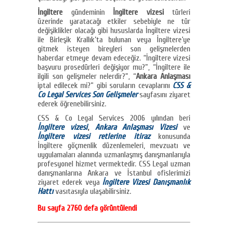
İngiltere
gündeminin
İngiltere vizesi
türleri
üzerinde yaratacağı etkiler sebebiyle ne tür
değişiklikler olacağı gibi hususlarda İngiltere vizesi
ile Birleşik Krallık’ta bulunan veya İngiltere’ye
gitmek isteyen bireyleri son gelişmelerden
haberdar etmeye devam edeceğiz. “İngiltere vizesi
başvuru prosedürleri değişiyor mu?”, “İngiltere ile
ilgili son gelişmeler nelerdir?”, “
Ankara Anlaşması
iptal edilecek mi?” gibi soruların cevaplarını
CSS &
Co Legal Services Son Gelişmeler
sayfasını ziyaret
ederek öğrenebilirsiniz.
CSS & Co Legal Services 2006 yılından beri
İngiltere vizesi
,
Ankara Anlaşması Vizesi
ve
İngiltere vizesi retlerine itiraz
konusunda
İngiltere göçmenlik düzenlemeleri, mevzuatı ve
uygulamaları alanında uzmanlaşmış danışmanlarıyla
profesyonel hizmet vermektedir. CSS Legal uzman
danışmanlarına Ankara ve İstanbul ofislerimizi
ziyaret ederek veya
İngiltere Vizesi Danışmanlık
Hattı
vasıtasıyla ulaşabilirsiniz.
Bu sayfa 2760 defa görüntülendi