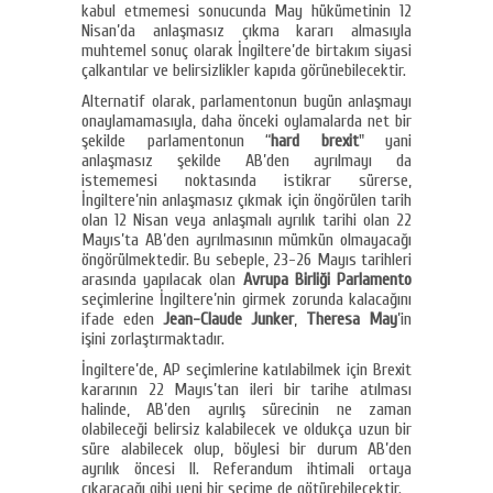
kabul etmemesi sonucunda May hükümetinin 12
Nisan’da anlaşmasız çıkma kararı almasıyla
muhtemel sonuç olarak İngiltere’de birtakım siyasi
çalkantılar ve belirsizlikler kapıda görünebilecektir.
Alternatif olarak, parlamentonun bugün anlaşmayı
onaylamamasıyla, daha önceki oylamalarda net bir
şekilde parlamentonun “
hard brexit
" yani
anlaşmasız şekilde AB’den ayrılmayı da
istememesi noktasında istikrar sürerse,
İngiltere’nin anlaşmasız çıkmak için öngörülen tarih
olan 12 Nisan veya anlaşmalı ayrılık tarihi olan 22
Mayıs’ta AB’den ayrılmasının mümkün olmayacağı
öngörülmektedir. Bu sebeple, 23-26 Mayıs tarihleri
arasında yapılacak olan
Avrupa Birliği Parlamento
seçimlerine İngiltere’nin girmek zorunda kalacağını
ifade eden
Jean-Claude Junker
,
Theresa May
’in
işini zorlaştırmaktadır.
İngiltere’de, AP seçimlerine katılabilmek için Brexit
kararının 22 Mayıs’tan ileri bir tarihe atılması
halinde, AB’den ayrılış sürecinin ne zaman
olabileceği belirsiz kalabilecek ve oldukça uzun bir
süre alabilecek olup, böylesi bir durum AB’den
ayrılık öncesi II. Referandum ihtimali ortaya
çıkaracağı gibi yeni bir seçime de götürebilecektir.