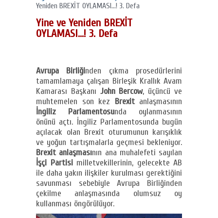
Yeniden BREXİT OYLAMASI…! 3. Defa
Yine ve Yeniden BREXİT
OYLAMASI…! 3. Defa
Avrupa Birliği
nden çıkma prosedürlerini
tamamlamaya çalışan Birleşik Krallık Avam
Kamarası Başkanı
John Bercow
, üçüncü ve
muhtemelen son kez
Brexit
anlaşmasının
İngiliz Parlamentosu
nda oylanmasının
önünü açtı. İngiliz Parlamentosunda bugün
açılacak olan Brexit oturumunun karışıklık
ve yoğun tartışmalarla geçmesi bekleniyor.
Brexit anlaşması
nın ana muhalefeti sayılan
İşçi Partisi
milletvekillerinin, gelecekte AB
ile daha yakın ilişkiler kurulması gerektiğini
savunması sebebiyle Avrupa Birliğinden
çekilme anlaşmasında olumsuz oy
kullanması öngörülüyor.