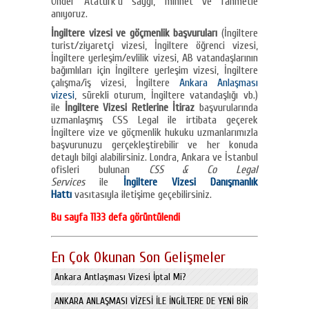
Önder Atatürk'ü saygı, minnet ve rahmetle
anıyoruz.
İngiltere vizesi ve göçmenlik başvuruları
(İngiltere
turist/ziyaretçi vizesi, İngiltere öğrenci vizesi,
İngiltere yerleşim/evlilik vizesi, AB vatandaşlarının
bağımlıları için İngiltere yerleşim vizesi, İngiltere
çalışma/iş vizesi, İngiltere
Ankara Anlaşması
vizesi
, sürekli oturum, İngiltere vatandaşlığı vb.)
ile
İngiltere Vizesi Retlerine İtiraz
başvurularında
uzmanlaşmış CSS Legal ile irtibata geçerek
İngiltere vize ve göçmenlik hukuku uzmanlarımızla
başvurunuzu gerçekleştirebilir ve her konuda
detaylı bilgi alabilirsiniz. Londra, Ankara ve İstanbul
ofisleri bulunan
CSS & Co Legal
Services
ile
İngiltere Vizesi Danışmanlık
Hattı
vasıtasıyla iletişime geçebilirsiniz.
Bu sayfa 1133 defa görüntülendi
En Çok Okunan Son Gelişmeler
Ankara Antlaşması Vizesi İptal Mi?
ANKARA ANLAŞMASI VİZESİ İLE İNGİLTERE DE YENİ BİR