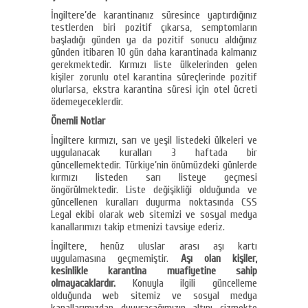
İngiltere’de karantinanız süresince yaptırdığınız
testlerden biri pozitif çıkarsa, semptomların
başladığı günden ya da pozitif sonucu aldığınız
günden itibaren 10 gün daha karantinada kalmanız
gerekmektedir. Kırmızı liste ülkelerinden gelen
kişiler zorunlu otel karantina süreçlerinde pozitif
olurlarsa, ekstra karantina süresi için otel ücreti
ödemeyeceklerdir.
Önemli Notlar
İngiltere kırmızı, sarı ve yeşil listedeki ülkeleri ve
uygulanacak kuralları 3 haftada bir
güncellemektedir. Türkiye’nin önümüzdeki günlerde
kırmızı listeden sarı listeye geçmesi
öngörülmektedir. Liste değişikliği olduğunda ve
güncellenen kuralları duyurma noktasında CSS
Legal ekibi olarak web sitemizi ve sosyal medya
kanallarımızı takip etmenizi tavsiye ederiz.
İngiltere, henüz uluslar arası aşı kartı
uygulamasına geçmemiştir.
Aşı olan kişiler,
kesinlikle karantina muafiyetine sahip
olmayacaklardır.
Konuyla ilgili güncelleme
olduğunda web sitemiz ve sosyal medya
kanallarımızdan duyuracağımızın altını çizmekte