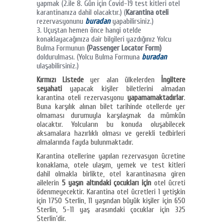
yapmak (2.ile 8. Gün için Covid-19 test kitleri otel
karantinanıza dahil olacaktır.) (
Karantina oteli
rezervasyonunu
buradan
yapabilirsiniz.)
Uçuştan hemen önce hangi otelde
konaklayacağınıza dair bilgileri yazdığınız Yolcu
Bulma Formunun
(Passenger Locator Form)
doldurulması. (Yolcu Bulma Formuna
buradan
ulaşabilirsiniz.)
Kırmızı Listede
yer alan ülkelerden
İngiltere
seyahati
yapacak kişiler biletlerini almadan
karantina oteli rezervasyonu
yapamamaktadırlar
.
Buna karşılık alınan bilet tarihinde otellerde yer
olmaması durumuyla karşılaşmak da mümkün
olacaktır. Yolcuların bu konuda oluşabilecek
aksamalara hazırlıklı olması ve gerekli tedbirleri
almalarında fayda bulunmaktadır.
Karantina otellerine yapılan rezervasyon ücretine
konaklama, otele ulaşım, yemek ve test kitleri
dahil olmakla birlikte, otel karantinasına giren
ailelerin
5 yaşın altındaki çocukları için
otel ücreti
ödenmeyecektir. Karantina otel ücretleri 1 yetişkin
için 1750 Sterlin, 11 yaşından büyük kişiler için 650
Sterlin, 5-11 yaş arasındaki çocuklar için 325
Sterlin’dir.