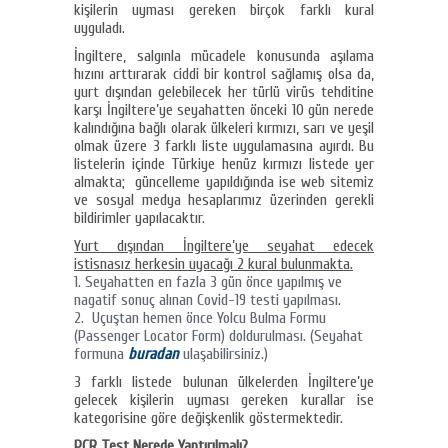
kişilerin uyması gereken birçok farklı kural
uyguladı.
İngiltere, salgınla mücadele konusunda aşılama
hızını arttırarak ciddi bir kontrol sağlamış olsa da,
yurt dışından gelebilecek her türlü virüs tehditine
karşı İngiltere’ye seyahatten önceki 10 gün nerede
kalındığına bağlı olarak ülkeleri kırmızı, sarı ve yeşil
olmak üzere 3 farklı liste uygulamasına ayırdı. Bu
listelerin içinde Türkiye henüz kırmızı listede yer
almakta; güncelleme yapıldığında ise web sitemiz
ve sosyal medya hesaplarımız üzerinden gerekli
bildirimler yapılacaktır.
Yurt dışından İngiltere’ye seyahat edecek
istisnasız herkesin uyacağı 2 kural bulunmakta.
Seyahatten en fazla 3 gün önce yapılmış ve
nagatif sonuç alınan Covid-19 testi yapılması.
Uçuştan hemen önce Yolcu Bulma Formu
(Passenger Locator Form) doldurulması. (Seyahat
formuna
buradan
ulaşabilirsiniz.)
3 farklı listede bulunan ülkelerden İngiltere’ye
gelecek kişilerin uyması gereken kurallar ise
kategorisine göre değişkenlik göstermektedir.
PCR Test Nerede Yaptırılmalı?