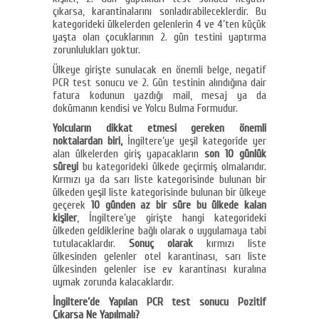
çıkarsa, karantinalarını sonladırabileceklerdir. Bu
kategorideki ülkelerden gelenlerin 4 ve 4’ten küçük
yaşta olan çocuklarının 2. gün testini yaptırma
zorunlulukları yoktur.
Ülkeye girişte sunulacak en önemli belge, negatif
PCR test sonucu ve 2. Gün testinin alındığına dair
fatura kodunun yazdığı mail, mesaj ya da
dokümanın kendisi ve Yolcu Bulma Formudur.
Yolcuların dikkat etmesi gereken önemli
noktalardan biri,
İngiltere’ye yeşil kategoride yer
alan ülkelerden giriş yapacakların
son 10 günlük
süreyi
bu kategorideki ülkede geçirmiş olmalarıdır.
Kırmızı ya da sarı liste kategorisinde bulunan bir
ülkeden yeşil liste kategorisinde bulunan bir ülkeye
geçerek
10 günden az bir süre bu ülkede kalan
kişiler
, İngiltere’ye girişte hangi kategorideki
ülkeden geldiklerine bağlı olarak o uygulamaya tabi
tutulacaklardır.
Sonuç olarak
kırmızı liste
ülkesinden gelenler otel karantinası, sarı liste
ülkesinden gelenler ise ev karantinası kuralına
uymak zorunda kalacaklardır.
İngiltere’de Yapılan PCR test sonucu Pozitif
Çıkarsa Ne Yapılmalı?