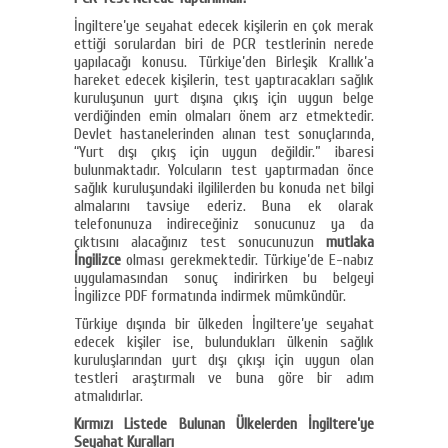
İngiltere’ye seyahat edecek kişilerin en çok merak
ettiği sorulardan biri de PCR testlerinin nerede
yapılacağı konusu. Türkiye’den Birleşik Krallık’a
hareket edecek kişilerin, test yaptıracakları sağlık
kuruluşunun yurt dışına çıkış için uygun belge
verdiğinden emin olmaları önem arz etmektedir.
Devlet hastanelerinden alınan test sonuçlarında,
“Yurt dışı çıkış için uygun değildir.” ibaresi
bulunmaktadır. Yolcuların test yaptırmadan önce
sağlık kuruluşundaki ilgililerden bu konuda net bilgi
almalarını tavsiye ederiz. Buna ek olarak
telefonunuza indireceğiniz sonucunuz ya da
çıktısını alacağınız test sonucunuzun
mutlaka
İngilizce
olması gerekmektedir. Türkiye’de E-nabız
uygulamasından sonuç indirirken bu belgeyi
İngilizce PDF formatında indirmek mümkündür.
Türkiye dışında bir ülkeden İngiltere’ye seyahat
edecek kişiler ise, bulundukları ülkenin sağlık
kuruluşlarından yurt dışı çıkışı için uygun olan
testleri araştırmalı ve buna göre bir adım
atmalıdırlar.
Kırmızı Listede Bulunan Ülkelerden İngiltere’ye
Seyahat Kuralları