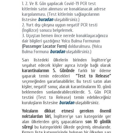
2. Ve 8. Gün yapılacak Covid-19 PCR test
kitlerinin satın alınması ve konaklanacak adrese
kargolanması. (Test kitlerinin sağlayıcılarının
listesine
buradan
ulaşabilirsiniz.)
Yurt dışı çıkışına uygun negatif PCR testi
(İngilizce) sonucu belgelemek.
Uçuştan hemen önce nerede konaklayacağınıza
dair bilgileri yazdığınız Yolcu Bulma Formunun
(Passenger Locator Form)
doldurulması. (Yolcu
Bulma Formuna
buradan
ulaşabilirsiniz.)
Sarı listedeki ülkelerin birinden İngiltere’ye
seyahat edecek kişiler ayrıca isteğe bağlı olarak
karantinalarının 5. Gününde
farklı bir ödeme
yaparak temin edecekleri
“Test to Release”
seçeneğinden yararlanabilirler. Bu testi satın alan
kişiler, negatif sonuç alarak karantinalarını 10. günü
beklemeden sonlandırabileceklerdir. 5. Gün PCR
testini (Test to Release) temin edebileceğiniz
kuruluşların listesine
buradan
ulaşabilirsiniz.
Yolcuların dikkat etmesi gereken önemli
noktalardan biri,
İngiltere’ye sarı kategoride yer
alan ülkelerden giriş yapacakların
son 10 günlük
süreyi
bu kategorideki ülkede geçirmiş olmalarıdır.
Kırmızı liste kategorisinde bulunan bir ülkeden sarı