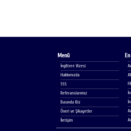
Menü
En
İngiltere Vizesi
A
Hakkımızda
A
F
SSS
İ
Referanslarımız
İ
Basında Biz
A
Öneri ve Şikayetler
A
İletişim