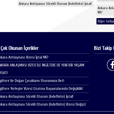
Ankara Antlaşması Sürekli Oturum (Indefinite) İptal!
Ankara Anl
Mi?
Diğer Gelişm
 Çok Okunan İçerikler
Bizi Takip 
nkara Antlaşması Vizesi İptal Mi?
NKARA ANLAŞMASI VİZESİ İLE İNGİLTERE DE YENİ BİR YAŞAM
IRSATI
ngiltere’de Doğan Çocukların Oturumuna Ret!
ngiltere Yerleşim Vizesi Uzatma Başvurularında Değişiklik!
nkara Antlaşması Sürekli Oturum (Indefinite) İptal!
nkara Antlaşması Sürekli Oturum (Indefinite) Vizesi Değişti