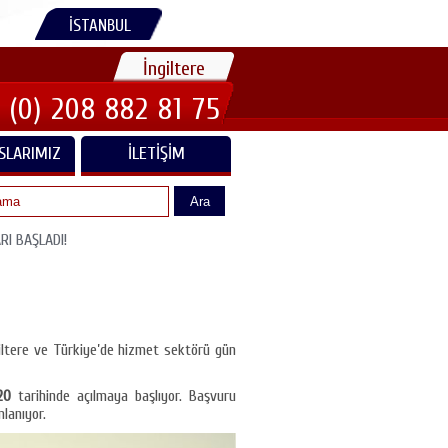
İSTANBUL
İngiltere
 (0) 208 882 81 75
SLARIMIZ
İLETIŞIM
Ara
RI BAŞLADI!
giltere ve Türkiye’de hizmet sektörü gün
20
tarihinde açılmaya başlıyor. Başvuru
lanıyor.