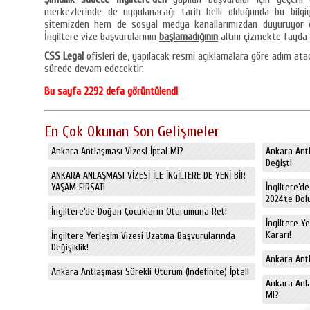
merkezlerinde de uygulanacağı tarih belli olduğunda bu bil
sitemizden hem de sosyal medya kanallarımızdan duyuruyor 
İngiltere vize başvurularının
başlamadığının
altını çizmekte fayda
CSS Legal
ofisleri de, yapılacak resmi açıklamalara göre adım at
sürede devam edecektir.
Bu sayfa 2292 defa görüntülendi
En Çok Okunan Son Gelişmeler
Ankara Antlaşması Vizesi İptal Mi?
Ankara Antl
Değişti
ANKARA ANLAŞMASI VİZESİ İLE İNGİLTERE DE YENİ BİR
YAŞAM FIRSATI
İngiltere’d
2024’te Dol
İngiltere’de Doğan Çocukların Oturumuna Ret!
İngiltere Y
Kararı!
İngiltere Yerleşim Vizesi Uzatma Başvurularında
Değişiklik!
Ankara Antl
Ankara Antlaşması Sürekli Oturum (Indefinite) İptal!
Ankara Anl
Mi?