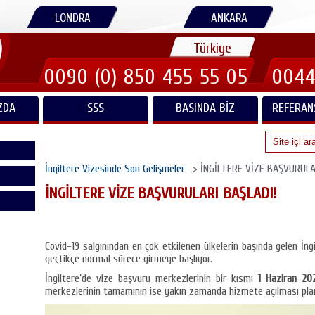
LONDRA
ANKARA
Türkiye
0090 (0) 850 455 55 05
0044
ZDA
SSS
BASINDA BIZ
REFERAN
İngiltere Vizesinde Son Gelişmeler
-> İNGİLTERE VİZE BAŞVURULA
İNGİLTERE VİZE BAŞVURULARI BAŞLADI!
Covid-19 salgınından en çok etkilenen ülkelerin başında gelen İn
geçtikçe normal sürece girmeye başlıyor.
İngiltere’de vize başvuru merkezlerinin bir kısmı
1 Haziran 20
merkezlerinin tamamının ise yakın zamanda hizmete açılması plan