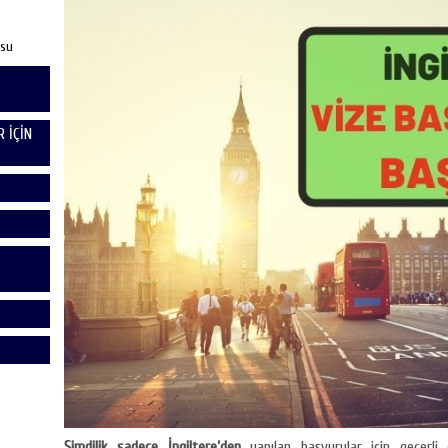
usu
 İÇİN
Şimdilik sadece İngiltere’den
yapılan başvurular için geçerli 