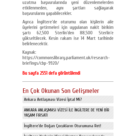
uzatma başvurularında yeni düzenlemelerden
etkilenmeden, aynı şartları sağlayarak
başvurularını yapabilecekler.
Ayrıca İngiltere’de oturumu olan kişilerin aile
üyelerini getirmeleri için uygulanan nakit birikim
şartı 62,500 Sterlin’den 88,500 Sterlin’e
yükseltilecek. Kesin rakam ise 14 Mart tarihinde
belirlenecektir.
Kaynak:
https://commonslibrary.parliament.uk/research-
briefings/cbp-9920/
Bu sayfa 2551 defa görüntülendi
En Çok Okunan Son Gelişmeler
Ankara Antlaşması Vizesi İptal Mi?
ANKARA ANLAŞMASI VİZESİ İLE İNGİLTERE DE YENİ BİR
YAŞAM FIRSATI
İngiltere’de Doğan Çocukların Oturumuna Ret!