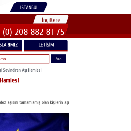
İSTANBUL
İngiltere
 (0) 208 882 81 75
SLARIMIZ
İLETIŞIM
Ara
yi Sevindiren Aşı Hamlesi
 Hamlesi
doz aşısını tamamlamış olan kişilerin aşı