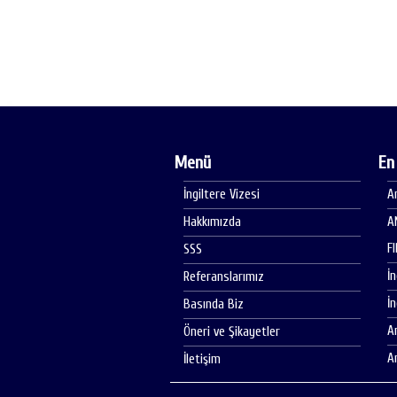
Menü
En
İngiltere Vizesi
A
Hakkımızda
A
F
SSS
İ
Referanslarımız
İ
Basında Biz
A
Öneri ve Şikayetler
A
İletişim