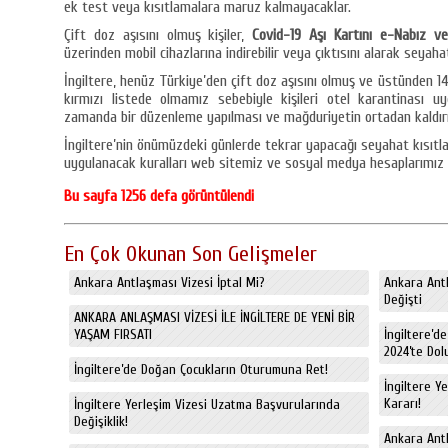
ek test veya kısıtlamalara maruz kalmayacaklar.
Çift doz aşısını olmuş kişiler,
Covid-19 Aşı
Kartını e-Nabız v
üzerinden mobil cihazlarına indirebilir veya çıktısını alarak seyaha
İngiltere, henüz Türkiye’den çift doz aşısını olmuş ve üstünden 14
kırmızı listede olmamız sebebiyle kişileri otel karantinası 
zamanda bir düzenleme yapılması ve mağduriyetin ortadan kaldırı
İngiltere’nin önümüzdeki günlerde tekrar yapacağı seyahat kısıtla
uygulanacak kuralları web sitemiz ve sosyal medya hesaplarımız 
Bu sayfa 1256 defa görüntülendi
En Çok Okunan Son Gelişmeler
Ankara Antlaşması Vizesi İptal Mi?
Ankara Antl
Değişti
ANKARA ANLAŞMASI VİZESİ İLE İNGİLTERE DE YENİ BİR
YAŞAM FIRSATI
İngiltere’d
2024’te Dol
İngiltere’de Doğan Çocukların Oturumuna Ret!
İngiltere Y
Kararı!
İngiltere Yerleşim Vizesi Uzatma Başvurularında
Değişiklik!
Ankara Antl