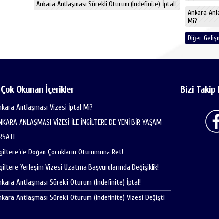
Ankara Antlaşması Sürekli Oturum (Indefinite) İptal!
Ankara Anl
Mi?
Diğer Gelişm
 Çok Okunan İçerikler
Bizi Takip 
nkara Antlaşması Vizesi İptal Mi?
NKARA ANLAŞMASI VİZESİ İLE İNGİLTERE DE YENİ BİR YAŞAM
IRSATI
ngiltere’de Doğan Çocukların Oturumuna Ret!
ngiltere Yerleşim Vizesi Uzatma Başvurularında Değişiklik!
nkara Antlaşması Sürekli Oturum (Indefinite) İptal!
nkara Antlaşması Sürekli Oturum (Indefinite) Vizesi Değişti