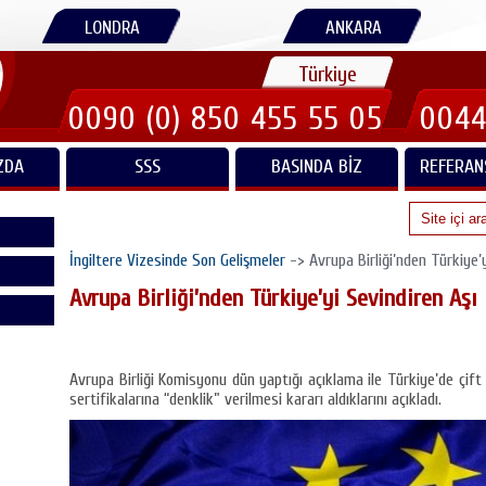
LONDRA
ANKARA
Türkiye
0090 (0) 850 455 55 05
0044
ZDA
SSS
BASINDA BIZ
REFERAN
İngiltere Vizesinde Son Gelişmeler
-> Avrupa Birliği’nden Türkiye’
Avrupa Birliği’nden Türkiye’yi Sevindiren Aşı
Avrupa Birliği Komisyonu dün yaptığı açıklama ile Türkiye’de çift 
sertifikalarına “denklik” verilmesi kararı aldıklarını açıkladı.