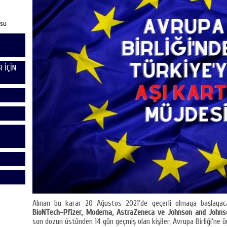
usu
 İÇİN
Alınan bu karar 20 Ağustos 2021’de geçerli olmaya başlayacak
BioNTech-Pfizer, Moderna, AstraZeneca ve Johnson and Johns
son dozun üstünden 14 gün geçmiş olan kişiler, Avrupa Birliği’ne ü