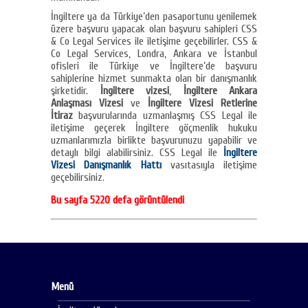
İngiltere ya da Türkiye’den pasaportunu yenilemek
üzere başvuru yapacak olan başvuru sahipleri CSS
& Co Legal Services ile iletişime geçebilirler. CSS &
Co Legal Services, Londra, Ankara ve İstanbul
ofisleri ile Türkiye ve İngiltere’de başvuru
sahiplerine hizmet sunmakta olan bir danışmanlık
şirketidir.
İngiltere vizesi
,
İngiltere Ankara
Anlaşması Vizesi
ve
İngiltere Vizesi Retlerine
İtiraz
başvurularında uzmanlaşmış CSS Legal ile
iletişime geçerek İngiltere göçmenlik hukuku
uzmanlarımızla birlikte başvurunuzu yapabilir ve
detaylı bilgi alabilirsiniz. CSS Legal ile
İngiltere
Vizesi Danışmanlık Hattı
vasıtasıyla iletişime
geçebilirsiniz.
Bu sayfa 5220 defa görüntülendi
Menü