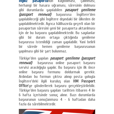
İngiliz pasaportu
nun kaybolması, çalınması,
herhangi bir hasara uğraması, süresinin dolması
gibi durumlarda yapılabilen
pasaport yenileme
(passport renewal)
başvurusu İngiltere’den
yapılabileceği gibi İngiltere dışındaki bir ülkeden de
yapılabilmektedir. Ayrıca hâlihazırda geçerli olan bir
pasaportun süresini yeni bir pasaporta aktarılması
için de bu başvuru yapılabilmektedir. Bu sayılanlar
gibi bir durum ortaya çıktığında yenileme
başvurusu istenildiği zaman yapılabilir. Yani belirli
bir sürede hemen yenileme başvurusunun
yapılması gibi bir şart bulunmaz.
Türkiye’den yapılan
pasaport yenileme (passport
renewal)
başvurusu online pasaport başvuru
servisi aracılığıyla yapılır. Bu başvuru için ilk önce
online başvuru formunu doldurmak gerekir.
Ardından bu formun çıktısı alınıp posta yoluyla
İngiltere'deki ilgili kuruluş olan
HM Passport
Office
'ye gönderilerek başvuru gerçekleştirilebilir.
Türkiye’den başvuru yapılan tarihten itibaren 4 ile
6 hafta içerisinde sonuç alınır. Bazı durumlarda
başvurunun sonuçlanması 4 - 6 haftadan daha
fazla da sürebilmektedir.