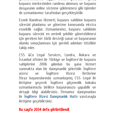
başvuru merkezinden randevu alınması ve başvuru
dosyasının online sisteme yüklenmesi gibi işlemler
de uzmanlarımız tarafından gerçekleştirilir.
Esnek Randevu Hizmeti, başvuru sahibine başvuru
sürecini planlama ve yönetme konusunda ekstra
esneklik sağlar. Uzmanlarımız, başvuru sahibinin
başvuru sürecini en verimli şekilde yönetebilmesi
için gereken her türlü desteği sunar ve başvurunun
olumlu sonuçlanması için gerekli adımları titizlikle
takip eder.
CSS &Co Legal Services, Londra, Ankara ve
İstanbul ofisleri ile Türkiye ve İngiltere’de başvuru
sahiplerine 2006 yılından bu yana hizmet
sunmakta olan bir danışmanlık şirketidir. İngiltere
vizesi ve İngiltere Vizesi Retlerine
İtiraz başvurularında uzmanlaşmış CSS Legal ile
iletişime geçerek İngiltere göçmenlik hukuku
uzmanlarımızla birlikte başvurunuzu yapabilir ve
detaylı bilgi alabilirsiniz. Firmamız danışmanları
ile
İngiltere Vizesi Danışmanlık Hattı
vasıtasıyla
iletişime geçebilirsiniz.
Bu sayfa 2034 defa görüntülendi