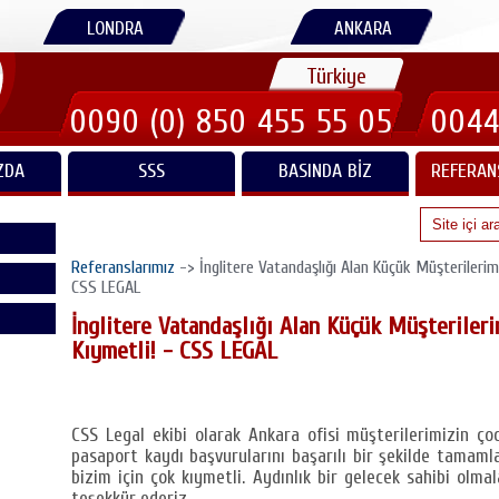
LONDRA
ANKARA
Türkiye
0090 (0) 850 455 55 05
0044
ZDA
SSS
BASINDA BIZ
REFERAN
Referanslarımız
-> İnglitere Vatandaşlığı Alan Küçük Müşterilerimi
CSS LEGAL
İnglitere Vatandaşlığı Alan Küçük Müşterileri
Kıymetli! - CSS LEGAL
CSS Legal ekibi olarak Ankara ofisi müşterilerimizin çoc
pasaport kaydı başvurularını başarılı bir şekilde tamaml
bizim için çok kıymetli. Aydınlık bir gelecek sahibi olmalar
teşekkür ederiz.