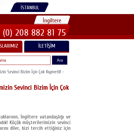
İSTANBUL
İngiltere
 (0) 208 882 81 75
SLARIMIZ
İLETIŞIM
Ara
zin Sevinci Bizim İçin Çok Kıymetli! -
mizin Sevinci Bizim İçin Çok
uklarının, İngiltere vatandaşlığı ve
adık! Küçük müşterilerimizin sevinci
ını diler, bizi tercih ettiğiniz için