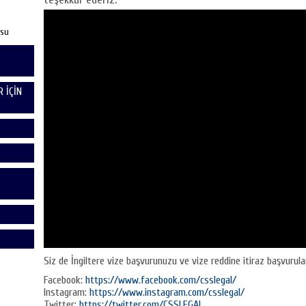
usu
 İÇİN
Siz de İngiltere vize başvurunuzu ve vize reddine itiraz başvuruları
Facebook:
https://www.facebook.com/csslegal/
Instagram:
https://www.instagram.com/csslegal/
Twitter:
https://twitter.com/CSSLEGAL