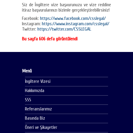
Siz de İngiltere vize başvurunuzu ve vize reddine
itiraz başvurularınızı bizimle gerçekleştirebilirsiniz!
Facebook:
https://www.facebook.com/csslegal/
Instagram:
https://www.instagram.com/csslegal/
Twitter:
https://twitter.com/CSSLEGAL
Bu sayfa 606 defa görüntülendi
Menü
İngiltere Vizesi
Hakkımızda
SSS
Referanslarımız
Basında Biz
Öneri ve Şikayetler