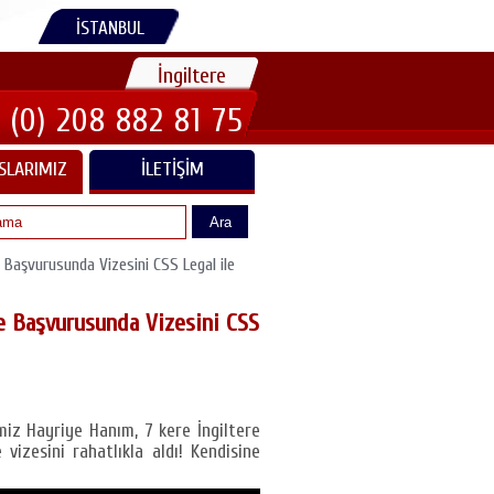
İSTANBUL
İngiltere
 (0) 208 882 81 75
SLARIMIZ
İLETIŞIM
Ara
e Başvurusunda Vizesini CSS Legal ile
ze Başvurusunda Vizesini CSS
miz Hayriye Hanım, 7 kere İngiltere
vizesini rahatlıkla aldı! Kendisine