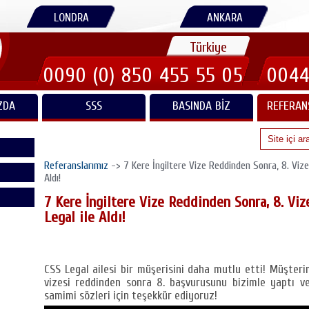
LONDRA
ANKARA
Türkiye
0090 (0) 850 455 55 05
0044
ZDA
SSS
BASINDA BIZ
REFERAN
Referanslarımız
-> 7 Kere İngiltere Vize Reddinden Sonra, 8. Viz
Aldı!
7 Kere İngiltere Vize Reddinden Sonra, 8. Vi
Legal ile Aldı!
CSS Legal ailesi bir müşerisini daha mutlu etti! Müşteri
vizesi reddinden sonra 8. başvurusunu bizimle yaptı ve 
samimi sözleri için teşekkür ediyoruz!