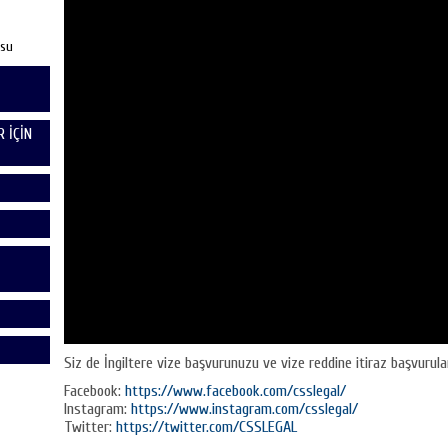
usu
 İÇİN
Siz de İngiltere vize başvurunuzu ve vize reddine itiraz başvuruları
Facebook:
https://www.facebook.com/csslegal/
Instagram:
https://www.instagram.com/csslegal/
Twitter:
https://twitter.com/CSSLEGAL